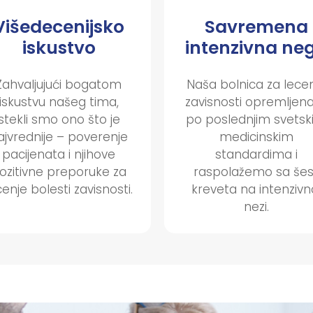
Višedecenijsko
Savremena
iskustvo
intenzivna ne
Zahvaljujući bogatom
Naša bolnica za lece
iskustvu našeg tima,
zavisnosti opremljena
stekli smo ono što je
po poslednjim svets
ajvrednije – poverenje
medicinskim
pacijenata i njihove
standardima i
ozitivne preporuke za
raspolažemo sa šes
cenje bolesti zavisnosti.
kreveta na intenzivn
nezi.