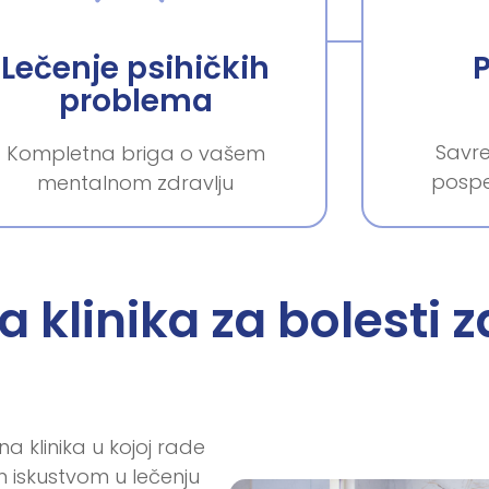
Lečenje psihičkih
problema
Savre
Kompletna briga o vašem
pospe
mentalnom zdravlju
klinika za bolesti z
a klinika u kojoj rade
m iskustvom u lečenju