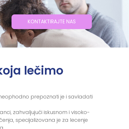
KONTAKTIRAJTE NAS
 koja lečimo
je neophodno prepoznati je i savladati
anci, zahvaljujući iskusnom i visoko-
nja, specijalizovana je za lecenje
a.