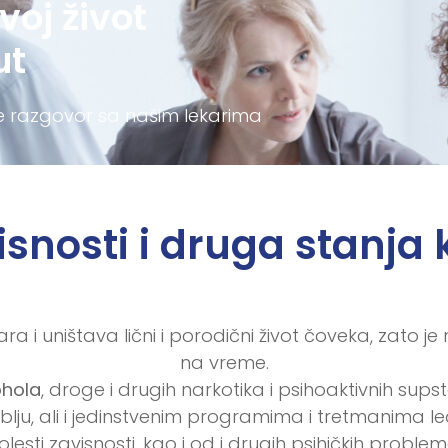
voj život
ut
te razgovor sa našim lekarima
isnosti i druga stanja
zara i uništava lični i porodični život čoveka, zato 
na vreme.
ohola
, droge i drugih narkotika i psihoaktivnih supst
u, ali i jedinstvenim programima i tretmanima leče
olesti zavisnosti, kao i od i drugih psihičkih problem