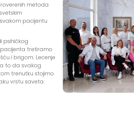
i proverenih metoda
 svetskim
u svakom pacijentu
li psihičkog
 pacijenta tretiramo
ću i brigom. Lecenje
 na to da svakog
akom trenutku stojimo
aku vrstu saveta.