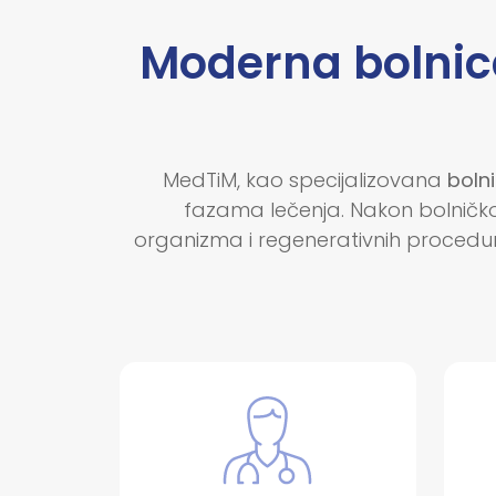
Moderna bolnica
MedTiM, kao specijalizovana
bolni
fazama lečenja. Nakon bolničkog 
organizma i regenerativnih procedur