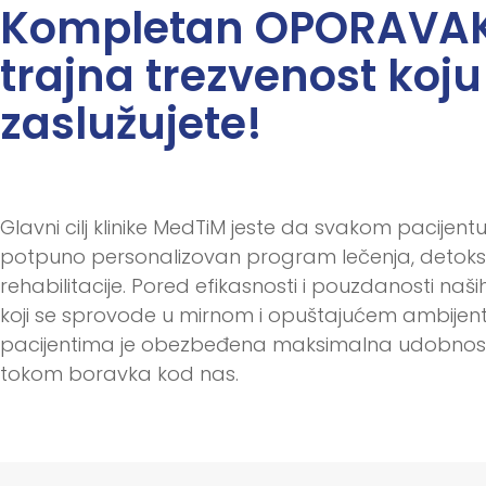
Kompletan OPORAVAK
trajna trezvenost koju
zaslužujete!
Glavni cilj klinike MedTiM jeste da svakom pacijen
potpuno personalizovan program lečenja, detoksik
rehabilitacije. Pored efikasnosti i pouzdanosti naš
koji se sprovode u mirnom i opuštajućem ambijent
pacijentima je obezbeđena maksimalna udobnost 
tokom boravka kod nas.