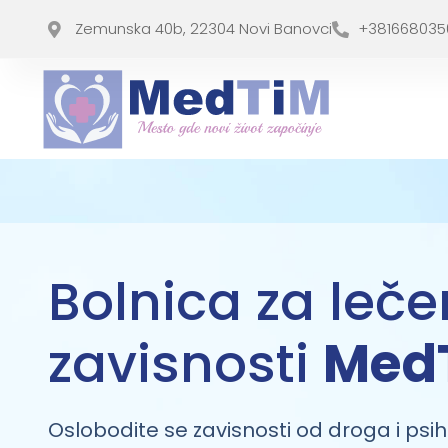
Zemunska 40b, 22304 Novi Banovci
+381668035
Bolnica za leče
zavisnosti
Med
Oslobodite se zavisnosti od droga i psi