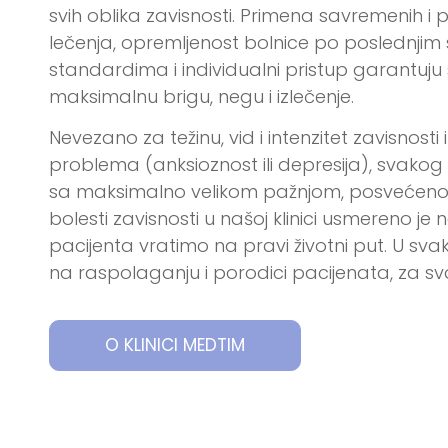
svih oblika zavisnosti. Primena savremenih 
lečenja, opremljenost bolnice po poslednjim
standardima i individualni pristup garantuj
maksimalnu brigu, negu i izlečenje.
Nevezano za težinu, vid i intenzitet zavisnosti i
problema (anksioznost ili depresija), svakog
sa maksimalno velikom pažnjom, posvećenoš
bolesti zavisnosti u našoj klinici usmereno je
pacijenta vratimo na pravi životni put. U sv
na raspolaganju i porodici pacijenata, za sv
O KLINICI MEDTIM