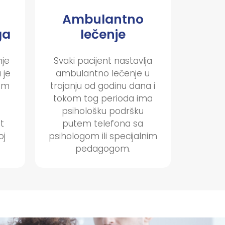
Ambulantno
ga
lečenje
nje
Svaki pacijent nastavlja
 je
ambulantno lečenje u
kim
trajanju od godinu dana i
tokom tog perioda ima
psihološku podršku
t
putem telefona sa
oj
psihologom ili specijalnim
pedagogom.