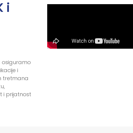
 i
tu osiguramo
acije i
ih tretmana
u,
i prijatnost