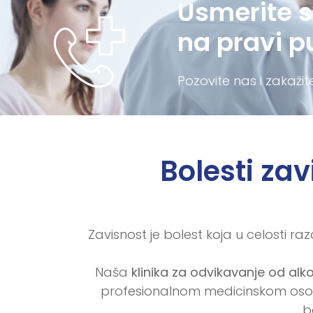
Usmerite s
na pravi p
Pozovite nas i zakaži
Bolesti zav
Zavisnost je bolest koja u celosti ra
Naša
klinika za odvikavanje od alk
profesionalnom medicinskom osoblj
b