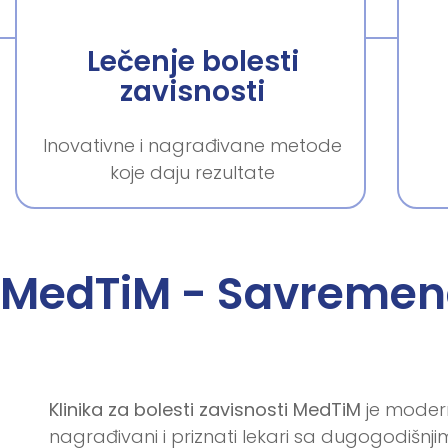
Lečenje bolesti
zavisnosti
Inovativne i nagrađivane metode
koje daju rezultate
MedTiM - Savremena 
Klinika za bolesti zavisnosti MedTiM
je modern
nagrađivani i priznati lekari sa dugogodišnji