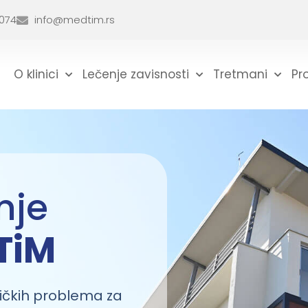
074
info@medtim.rs
O klinici
Lečenje zavisnosti
Tretmani
Pr
nje
TiM
hičkih problema za