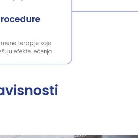
Procedure
mene terapije koje
šuju efekte lečenja
avisnosti