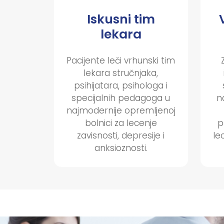
Iskusni tim
lekara
Pacijente leči vrhunski tim
lekara stručnjaka,
psihijatara, psihologa i
n
specijalnih pedagoga u
najmodernije opremljenoj
p
bolnici za lecenje
le
zavisnosti, depresije i
anksioznosti.