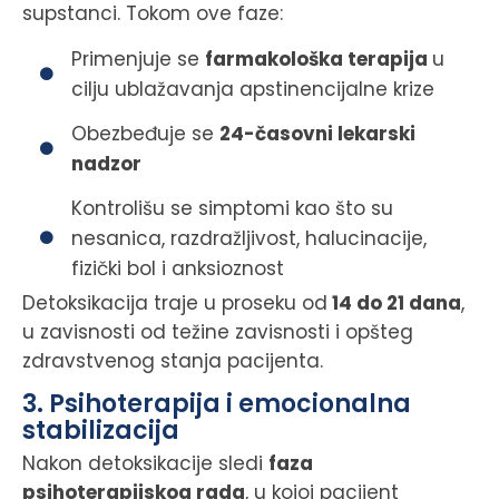
supstanci. Tokom ove faze:
Primenjuje se
farmakološka terapija
u
cilju ublažavanja apstinencijalne krize
Obezbeđuje se
24-časovni lekarski
nadzor
Kontrolišu se simptomi kao što su
nesanica, razdražljivost, halucinacije,
fizički bol i anksioznost
Detoksikacija traje u proseku od
14 do 21 dana
,
u zavisnosti od težine zavisnosti i opšteg
zdravstvenog stanja pacijenta.
3. Psihoterapija i emocionalna
stabilizacija
Nakon detoksikacije sledi
faza
psihoterapijskog rada
, u kojoj pacijent