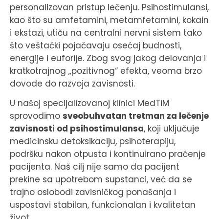
personalizovan pristup lečenju. Psihostimulansi,
kao što su amfetamini, metamfetamini, kokain
i ekstazi, utiču na centralni nervni sistem tako
što veštački pojačavaju osećaj budnosti,
energije i euforije. Zbog svog jakog delovanja i
kratkotrajnog „pozitivnog“ efekta, veoma brzo
dovode do razvoja zavisnosti.
U našoj specijalizovanoj klinici MedTiM
sprovodimo
sveobuhvatan tretman za lečenje
zavisnosti od psihostimulansa
, koji uključuje
medicinsku detoksikaciju, psihoterapiju,
podršku nakon otpusta i kontinuirano praćenje
pacijenta. Naš cilj nije samo da pacijent
prekine sa upotrebom supstanci, već da se
trajno oslobodi zavisničkog ponašanja i
uspostavi stabilan, funkcionalan i kvalitetan
život.