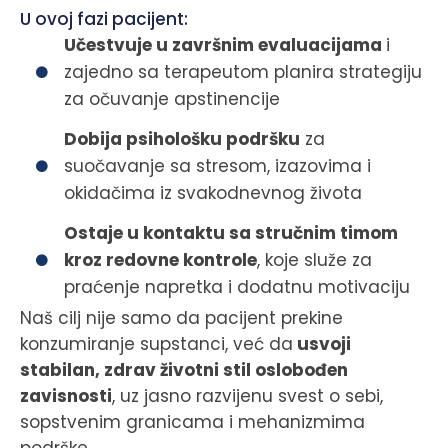
U ovoj fazi pacijent:
Učestvuje u završnim evaluacijama
i
zajedno sa terapeutom planira strategiju
za očuvanje apstinencije
Dobija psihološku podršku
za
suočavanje sa stresom, izazovima i
okidačima iz svakodnevnog života
Ostaje u kontaktu sa stručnim timom
kroz redovne kontrole
, koje služe za
praćenje napretka i dodatnu motivaciju
Naš cilj nije samo da pacijent prekine
konzumiranje supstanci, već da
usvoji
stabilan, zdrav životni stil oslobođen
zavisnosti
, uz jasno razvijenu svest o sebi,
sopstvenim granicama i mehanizmima