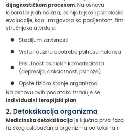
dijagnostičkom procenom
. Na osnovu
laboratorijskih nalaza, psihijatrijske i psihološke
evaluacije, kao i razgovora sa pacijentom, tim
stručnjaka utvrđuje:
Stadijum zavisnosti
Vrstu i dužinu upotrebe psihostimulansa
Prisutnost psihičkih komorbiditeta
(depresija, anksioznost, psihoze)
Opšte fizičko stanje organizma
Na osnovu ovih podataka izrađuje se
individualni terapijski plan
.
2. Detoksikacija organizma
Medicinska detoksikacija
je ključna prva faza
fizičkog oslobađanja organizma od toksina i