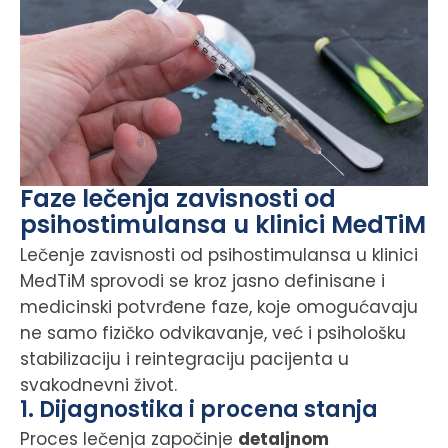
Faze lečenja zavisnosti od
psihostimulansa u klinici MedTiM
Lečenje zavisnosti od psihostimulansa u klinici
MedTiM sprovodi se kroz jasno definisane i
medicinski potvrđene faze, koje omogućavaju
ne samo fizičko odvikavanje, već i psihološku
stabilizaciju i reintegraciju pacijenta u
svakodnevni život.
1. Dijagnostika i procena stanja
Proces lečenja započinje
detaljnom