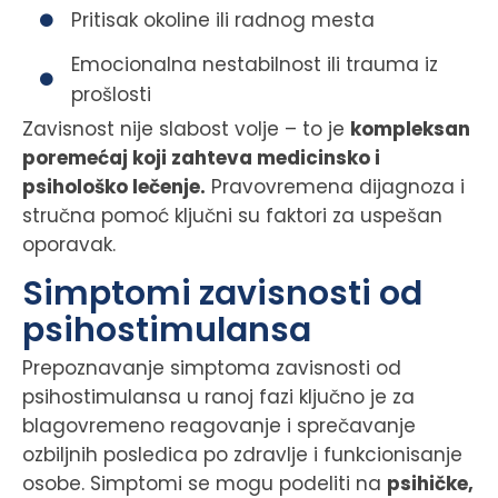
Pritisak okoline ili radnog mesta
Emocionalna nestabilnost ili trauma iz
prošlosti
Zavisnost nije slabost volje – to je
kompleksan
poremećaj koji zahteva medicinsko i
psihološko lečenje.
Pravovremena dijagnoza i
stručna pomoć ključni su faktori za uspešan
oporavak.
Simptomi zavisnosti od
psihostimulansa
Prepoznavanje simptoma zavisnosti od
psihostimulansa u ranoj fazi ključno je za
blagovremeno reagovanje i sprečavanje
ozbiljnih posledica po zdravlje i funkcionisanje
osobe. Simptomi se mogu podeliti na
psihičke,