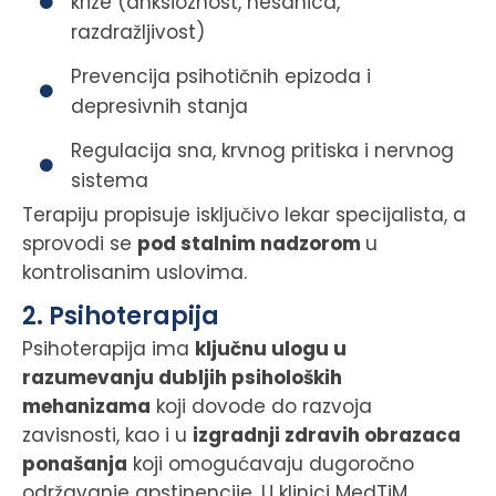
krize (anksioznost, nesanica,
razdražljivost)
Prevencija psihotičnih epizoda i
depresivnih stanja
Regulacija sna, krvnog pritiska i nervnog
sistema
Terapiju propisuje isključivo lekar specijalista, a
sprovodi se
pod stalnim nadzorom
u
kontrolisanim uslovima.
2. Psihoterapija
Psihoterapija ima
ključnu ulogu u
razumevanju dubljih psiholoških
mehanizama
koji dovode do razvoja
zavisnosti, kao i u
izgradnji zdravih obrazaca
ponašanja
koji omogućavaju dugoročno
održavanje apstinencije. U klinici MedTiM