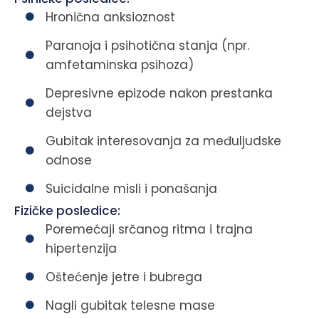
Hronična anksioznost
Paranoja i psihotična stanja (npr.
amfetaminska psihoza)
Depresivne epizode nakon prestanka
dejstva
Gubitak interesovanja za međuljudske
odnose
Suicidalne misli i ponašanja
Fizičke posledice:
Poremećaji srčanog ritma i trajna
hipertenzija
Oštećenje jetre i bubrega
Nagli gubitak telesne mase