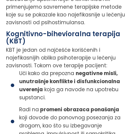
primenjujemo savremene terapijske metode
koje su se pokazale kao najefikasnije u lečenju
zavisnosti od psihostimulansa.
Kognitivno-bihevioralna terapija
(KBT)
KBT je jedan od najčešće korišćenih i
najefikasnijih oblika psihoterapije u lečenju
zavisnosti. Tokom ove terapije pacijent:
Uči kako da prepozna
negativne misli,
unutrašnje konflikte i disfunkcionalna
uverenja
koja ga navode na upotrebu
supstanci.
Radi na
promeni obrazaca ponašanja
koji dovode do ponovnog posezanja za
drogom, kao što su izbegavanje
problema, impulsivnost ili samokritika.