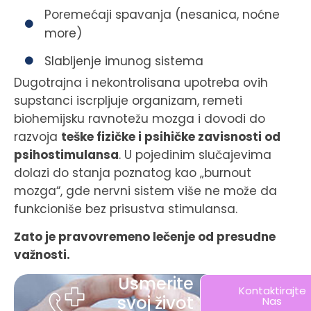
Poremećaji spavanja (nesanica, noćne
more)
Slabljenje imunog sistema
Dugotrajna i nekontrolisana upotreba ovih
supstanci iscrpljuje organizam, remeti
biohemijsku ravnotežu mozga i dovodi do
razvoja
teške fizičke i psihičke zavisnosti od
psihostimulansa
. U pojedinim slučajevima
dolazi do stanja poznatog kao „burnout
mozga“, gde nervni sistem više ne može da
funkcioniše bez prisustva stimulansa.
Zato je pravovremeno lečenje od presudne
važnosti.
Usmerite
Kontaktirajte
svoj život
Nas