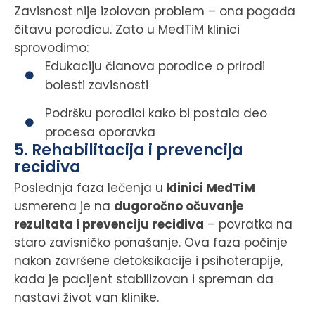
Zavisnost nije izolovan problem – ona pogađa
čitavu porodicu. Zato u MedTiM klinici
sprovodimo:
Edukaciju članova porodice o prirodi
bolesti zavisnosti
Podršku porodici kako bi postala deo
procesa oporavka
5. Rehabilitacija i prevencija
recidiva
Poslednja faza lečenja u
klinici MedTiM
usmerena je na
dugoročno očuvanje
rezultata i prevenciju recidiva
– povratka na
staro zavisničko ponašanje. Ova faza počinje
nakon završene detoksikacije i psihoterapije,
kada je pacijent stabilizovan i spreman da
nastavi život van klinike.