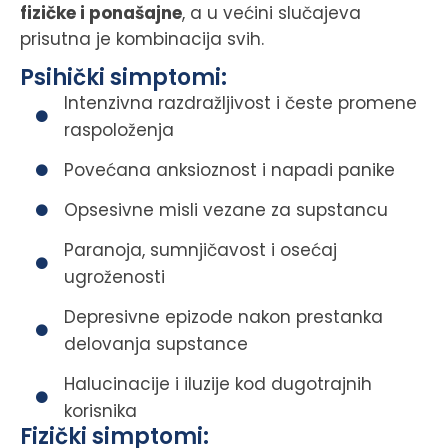
fizičke i ponašajne
, a u većini slučajeva
prisutna je kombinacija svih.
Psihički simptomi:
Intenzivna razdražljivost i česte promene
raspoloženja
Povećana anksioznost i napadi panike
Opsesivne misli vezane za supstancu
Paranoja, sumnjičavost i osećaj
ugroženosti
Depresivne epizode nakon prestanka
delovanja supstance
Halucinacije i iluzije kod dugotrajnih
korisnika
Fizički simptomi: