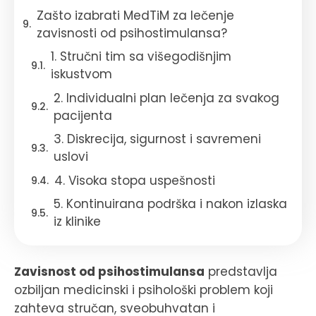
Zašto izabrati MedTiM za lečenje
zavisnosti od psihostimulansa?
1. Stručni tim sa višegodišnjim
iskustvom
2. Individualni plan lečenja za svakog
pacijenta
3. Diskrecija, sigurnost i savremeni
uslovi
4. Visoka stopa uspešnosti
5. Kontinuirana podrška i nakon izlaska
iz klinike
Zavisnost od psihostimulansa
predstavlja
ozbiljan medicinski i psihološki problem koji
zahteva stručan, sveobuhvatan i