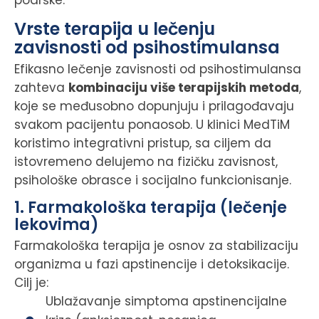
podrške.
Vrste terapija u lečenju
zavisnosti od psihostimulansa
Efikasno lečenje zavisnosti od psihostimulansa
zahteva
kombinaciju više terapijskih metoda
,
koje se međusobno dopunjuju i prilagođavaju
svakom pacijentu ponaosob. U klinici MedTiM
koristimo integrativni pristup, sa ciljem da
istovremeno delujemo na fizičku zavisnost,
psihološke obrasce i socijalno funkcionisanje.
1. Farmakološka terapija (lečenje
lekovima)
Farmakološka terapija je osnov za stabilizaciju
organizma u fazi apstinencije i detoksikacije.
Cilj je:
Ublažavanje simptoma apstinencijalne