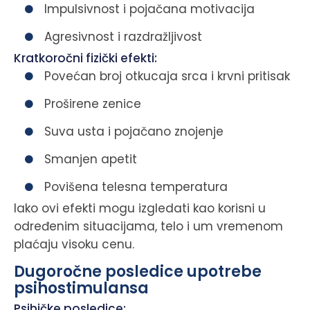
Impulsivnost i pojačana motivacija
Agresivnost i razdražljivost
Kratkoročni fizički efekti:
Povećan broj otkucaja srca i krvni pritisak
Proširene zenice
Suva usta i pojačano znojenje
Smanjen apetit
Povišena telesna temperatura
Iako ovi efekti mogu izgledati kao korisni u
određenim situacijama, telo i um vremenom
plaćaju visoku cenu.
Dugoročne posledice upotrebe
psihostimulansa
Psihičke posledice: