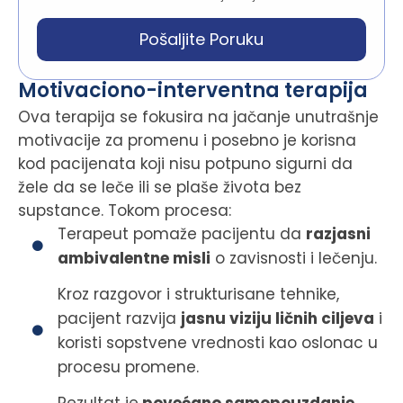
Pošaljite Poruku
Motivaciono-interventna terapija
Ova terapija se fokusira na jačanje unutrašnje
motivacije za promenu i posebno je korisna
kod pacijenata koji nisu potpuno sigurni da
žele da se leče ili se plaše života bez
supstance. Tokom procesa:
Terapeut pomaže pacijentu da
razjasni
ambivalentne misli
o zavisnosti i lečenju.
Kroz razgovor i strukturisane tehnike,
pacijent razvija
jasnu viziju ličnih ciljeva
i
koristi sopstvene vrednosti kao oslonac u
procesu promene.