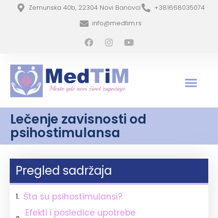
Zemunska 40b, 22304 Novi Banovci
+381668035074
info@medtim.rs
Lečenje zavisnosti od
psihostimulansa
Pregled sadržaja
Šta su psihostimulansi?
Efekti i posledice upotrebe