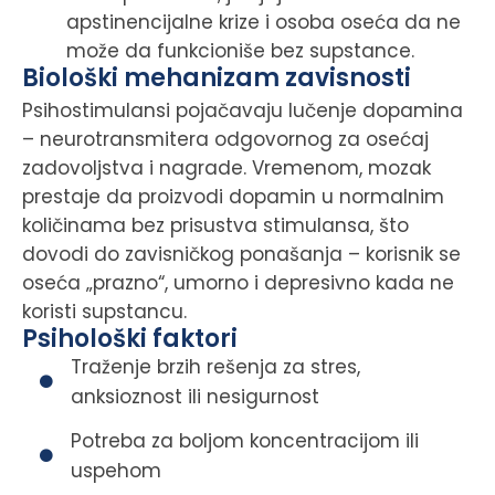
apstinencijalne krize i osoba oseća da ne
može da funkcioniše bez supstance.
Biološki mehanizam zavisnosti
Psihostimulansi pojačavaju lučenje dopamina
– neurotransmitera odgovornog za osećaj
zadovoljstva i nagrade. Vremenom, mozak
prestaje da proizvodi dopamin u normalnim
količinama bez prisustva stimulansa, što
dovodi do zavisničkog ponašanja – korisnik se
oseća „prazno“, umorno i depresivno kada ne
koristi supstancu.
Psihološki faktori
Traženje brzih rešenja za stres,
anksioznost ili nesigurnost
Potreba za boljom koncentracijom ili
uspehom