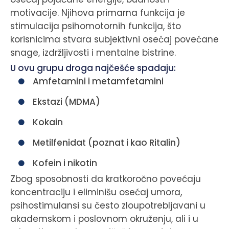
motivacije. Njihova primarna funkcija je
stimulacija psihomotornih funkcija, što
korisnicima stvara subjektivni osećaj povećane
snage, izdržljivosti i mentalne bistrine.
U ovu grupu droga najčešće spadaju:
Amfetamini i metamfetamini
Ekstazi (MDMA)
Kokain
Metilfenidat (poznat i kao Ritalin)
Kofein i nikotin
Zbog sposobnosti da kratkoročno povećaju
koncentraciju i eliminišu osećaj umora,
psihostimulansi su često zloupotrebljavani u
akademskom i poslovnom okruženju, ali i u