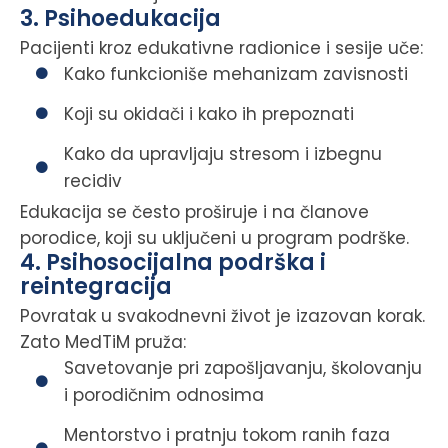
3. Psihoedukacija
Pacijenti kroz edukativne radionice i sesije uče:
Kako funkcioniše mehanizam zavisnosti
Koji su okidači i kako ih prepoznati
Kako da upravljaju stresom i izbegnu
recidiv
Edukacija se često proširuje i na članove
porodice, koji su uključeni u program podrške.
4. Psihosocijalna podrška i
reintegracija
Povratak u svakodnevni život je izazovan korak.
Zato MedTiM pruža:
Savetovanje pri zapošljavanju, školovanju
i porodičnim odnosima
Mentorstvo i pratnju tokom ranih faza