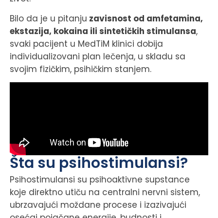
Bilo da je u pitanju
zavisnost od amfetamina,
ekstazija, kokaina ili sintetičkih stimulansa
,
svaki pacijent u MedTiM klinici dobija
individualizovani plan lečenja, u skladu sa
svojim fizičkim, psihičkim stanjem.
Šta su psihostimulansi?
Psihostimulansi su psihoaktivne supstance
koje direktno utiču na centralni nervni sistem,
ubrzavajući moždane procese i izazivajući
osećaj pojačane energije, budnosti i