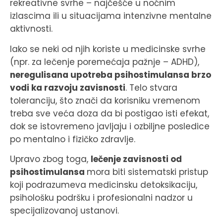
rekreativne svrhe – najčešće u noćnim
izlascima ili u situacijama intenzivne mentalne
aktivnosti.
Iako se neki od njih koriste u medicinske svrhe
(npr. za lečenje poremećaja pažnje – ADHD),
neregulisana upotreba psihostimulansa brzo
vodi ka razvoju zavisnosti
. Telo stvara
toleranciju, što znači da korisniku vremenom
treba sve veća doza da bi postigao isti efekat,
dok se istovremeno javljaju i ozbiljne posledice
po mentalno i fizičko zdravlje.
Upravo zbog toga,
lečenje zavisnosti od
psihostimulansa
mora biti sistematski pristup
koji podrazumeva medicinsku detoksikaciju,
psihološku podršku i profesionalni nadzor u
specijalizovanoj ustanovi.