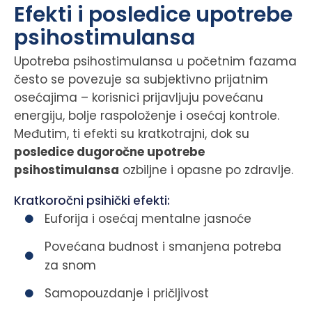
Efekti i posledice upotrebe
psihostimulansa
Upotreba psihostimulansa u početnim fazama
često se povezuje sa subjektivno prijatnim
osećajima – korisnici prijavljuju povećanu
energiju, bolje raspoloženje i osećaj kontrole.
Međutim, ti efekti su kratkotrajni, dok su
posledice dugoročne upotrebe
psihostimulansa
ozbiljne i opasne po zdravlje.
Kratkoročni psihički efekti:
Euforija i osećaj mentalne jasnoće
Povećana budnost i smanjena potreba
za snom
Samopouzdanje i pričljivost