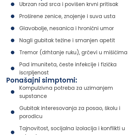
Ubrzan rad srca i povišen krvni pritisak
Proširene zenice, znojenje i suva usta
Glavobolje, nesanica i hronični umor
Nagli gubitak težine i smanjen apetit
Tremor (drhtanje ruku), grčevi u mišićima
Pad imuniteta, česte infekcije i fizička
iscrpljenost
Ponašajni simptomi:
Kompulzivna potreba za uzimanjem
supstance
Gubitak interesovanja za posao, školu i
porodicu
Tajnovitost, socijalna izolacija i konflikti u