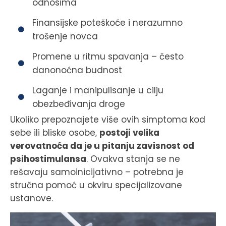
odnosima
Finansijske poteškoće i nerazumno
trošenje novca
Promene u ritmu spavanja – često
danonoćna budnost
Laganje i manipulisanje u cilju
obezbeđivanja droge
Ukoliko prepoznajete više ovih simptoma kod
sebe ili bliske osobe,
postoji velika
verovatnoća da je u pitanju zavisnost od
psihostimulansa
. Ovakva stanja se ne
rešavaju samoinicijativno – potrebna je
stručna pomoć u okviru specijalizovane
ustanove.