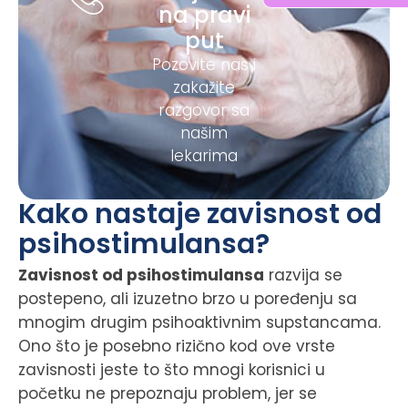
na pravi
put
Pozovite nas i
zakažite
razgovor sa
našim
lekarima
Kako nastaje zavisnost od
psihostimulansa?
Zavisnost od psihostimulansa
razvija se
postepeno, ali izuzetno brzo u poređenju sa
mnogim drugim psihoaktivnim supstancama.
Ono što je posebno rizično kod ove vrste
zavisnosti jeste to što mnogi korisnici u
početku ne prepoznaju problem, jer se