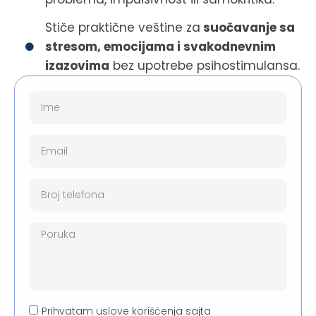
Stiče praktične veštine za
suočavanje sa
stresom, emocijama i svakodnevnim
izazovima
bez upotrebe psihostimulansa.
Prihvatam uslove korišćenja sajta