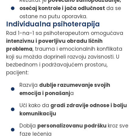
Rezultat je
povećano samopouzdanje,
osećaj kontrole i jača odlučnost
da se
ostane na putu oporavka.
Individualna psihoterapija
Rad 1-na-1 sa psihoterapeutom omogućava
intenzivnu i poverljivu obradu ličnih
problema
, trauma i emocionalnih konflikata
koji su možda doprineli razvoju zavisnosti. U
bezbednom i podržavajućem prostoru,
pacijent:
Razvija
dublje razumevanje svojih
emocija i ponašanj
a
Uči kako da
gradi zdravije odnose i bolju
komunikaciju
Dobija
personalizovanu podršku
kroz sve
faze lečenja