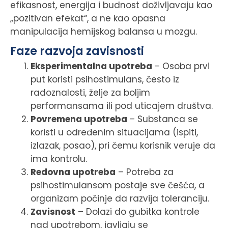
efikasnost, energija i budnost doživljavaju kao
„pozitivan efekat“, a ne kao opasna
manipulacija hemijskog balansa u mozgu.
Faze razvoja zavisnosti
Eksperimentalna upotreba
– Osoba prvi
put koristi psihostimulans, često iz
radoznalosti, želje za boljim
performansama ili pod uticajem društva.
Povremena upotreba
– Substanca se
koristi u određenim situacijama (ispiti,
izlazak, posao), pri čemu korisnik veruje da
ima kontrolu.
Redovna upotreba
– Potreba za
psihostimulansom postaje sve češća, a
organizam počinje da razvija toleranciju.
Zavisnost
– Dolazi do gubitka kontrole
nad upotrebom, javljaju se