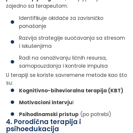
zajedno sa terapeutom:
Identifikuje okidače za zavisničko
ponašanje
Razvija strategije suočavanja sa stresom
i iskušenjima
Radi na osnaživanju ličnih resursa,
samopouzdanja i kontrole impulsa
U terapiji se koriste savremene metode kao što
su:
Kognitivno-bihevioralna terapija (KBT)
Motivacioni intervju
i
Psihodinamski pristup
(po potrebi)
4. Porodična terapija i
psihoedukacija