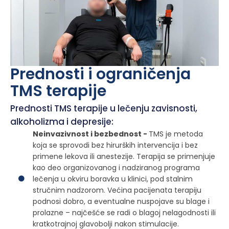
Prednosti i ograničenja
TMS terapije
Prednosti TMS terapije u lečenju zavisnosti,
alkoholizma i depresije:
Neinvazivnost i bezbednost -
TMS je metoda
koja se sprovodi bez hirurških intervencija i bez
primene lekova ili anestezije. Terapija se primenjuje
kao deo organizovanog i nadziranog programa
lečenja u okviru boravka u klinici, pod stalnim
stručnim nadzorom. Većina pacijenata terapiju
podnosi dobro, a eventualne nuspojave su blage i
prolazne – najčešće se radi o blagoj nelagodnosti ili
kratkotrajnoj glavobolji nakon stimulacije.