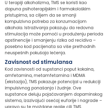
U terapiji alkoholizma, TMS se koristi kao
dopuna psihoterapijskim i farmakološkim
pristupima, sa ciljem da se smanji
kompulzivna potreba za konzumacijom
alkohola. Istraživanja pokazuju da redovna
stimulacija može pomoći u produženju perioda
apstinencije i smanjenju rizika od recidiva –
posebno kod pacijenata sa više prethodnih
neuspešnih pokušaja lečenja.
Zavisnost od stimulansa
Kod zavisnosti od supstanci poput kokaina,
amfetamina, metamfetamina i MDMA
(ekstazija), TMS pokazuje potencijal u redukciji
impulsivnog ponašanja i žudnje. Ove
supstance deluju pojačavanjem dopaminskog
sistema, izazivajući osećaj euforije i nagrade –
upravo su te moždane regije cilj TMS