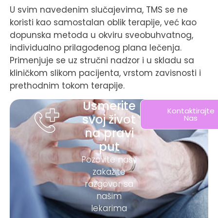
U svim navedenim slučajevima, TMS se ne
koristi kao samostalan oblik terapije, već kao
dopunska metoda u okviru sveobuhvatnog,
individualno prilagođenog plana lečenja.
Primenjuje se uz stručni nadzor i u skladu sa
kliničkom slikom pacijenta, vrstom zavisnosti i
prethodnim tokom terapije.
Usmerite
Kontaktirajte
svoj život
Nas
na pravi
put
Pozovite nas i
zakažite
razgovor sa
našim
lekarima