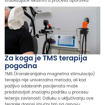
stabilizujuće iskustvo u procesu oporavka.
Za koga je TMS terapija
pogodna
TMS (transkranijalna magnetna stimulacija)
terapija nije univerzalna metoda, ali kod
pažljivo odabranih pacijenata može
predstavljati značajnu podršku u procesu
lečenja zavisnosti. Odluku o uključivanju ove
terapije donosi stručni tim na osnovu