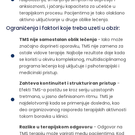
anksioznosti, i jačanju kapaciteta za učešće u
terapijskom procesu. Pacijentima je tako olakšano
aktivno uključivanje u druge oblike lečenja.
Ograničenja i faktori koje treba uzeti u obzir:
TMS nije samostalan oblik lečenja
- Iako može
značajno doprineti oporavku, TMS nije zamena za
ostale vidove terapije. Najbolje rezultate daje kada
se koristi u okviru kompleksnog, multidisciplinarnog
programa lečenja koji uključuje i psihoterapijski i
medicinski pristup.
Zahteva kontinuitet i strukturiran pristup
-
Efekti TMS-a postižu se kroz seriju uzastopnih
tretmana, u jasno definisanom ritmu. TMS je
najdelotvorniji kada se primenjuje dosledno, kao
deo organizovanog rasporeda terapijskih aktivnosti
tokom boravka u klinici.
Razlike u terapijskom odgovoru
- Odgovor na
TMS terapiju može varirati među pacijentima. Kod