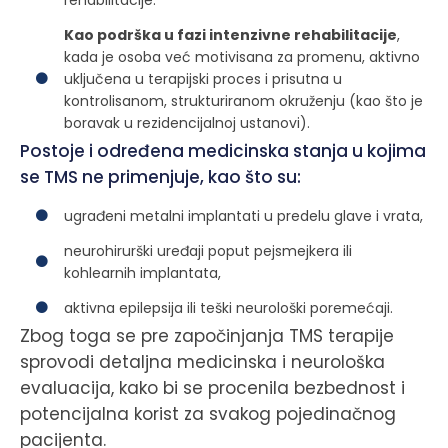
rehabilitacije.
Kao podrška u fazi intenzivne rehabilitacije
,
kada je osoba već motivisana za promenu, aktivno
uključena u terapijski proces i prisutna u
kontrolisanom, strukturiranom okruženju (kao što je
boravak u rezidencijalnoj ustanovi).
Postoje i određena medicinska stanja u kojima
se TMS ne primenjuje, kao što su:
ugrađeni metalni implantati u predelu glave i vrata,
neurohirurški uređaji poput pejsmejkera ili
kohlearnih implantata,
aktivna epilepsija ili teški neurološki poremećaji.
Zbog toga se pre započinjanja TMS terapije
sprovodi detaljna medicinska i neurološka
evaluacija, kako bi se procenila bezbednost i
potencijalna korist za svakog pojedinačnog
pacijenta.