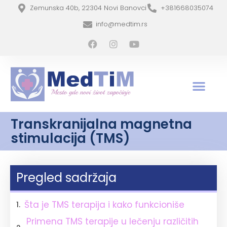
Zemunska 40b, 22304 Novi Banovci
+381668035074
info@medtim.rs
Transkranijalna magnetna
stimulacija (TMS)
Pregled sadržaja
Šta je TMS terapija i kako funkcioniše
Primena TMS terapije u lečenju različitih