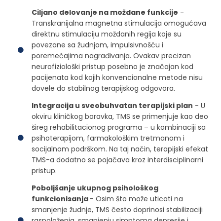
Ciljano delovanje na moždane funkcije
-
Transkranijalna magnetna stimulacija omogućava
direktnu stimulaciju moždanih regija koje su
povezane sa žudnjom, impulsivnošću i
poremećajima nagrađivanja. Ovakav precizan
neurofiziološki pristup posebno je značajan kod
pacijenata kod kojih konvencionalne metode nisu
dovele do stabilnog terapijskog odgovora.
Integracija u sveobuhvatan terapijski plan
- U
okviru kliničkog boravka, TMS se primenjuje kao deo
šireg rehabilitacionog programa – u kombinaciji sa
psihoterapijom, farmakološkim tretmanom i
socijalnom podrškom. Na taj način, terapijski efekat
TMS-a dodatno se pojačava kroz interdisciplinarni
pristup.
Poboljšanje ukupnog psihološkog
funkcionisanja
- Osim što može uticati na
smanjenje žudnje, TMS često doprinosi stabilizaciji
raspoloženja, smanjenju simptoma depresije i