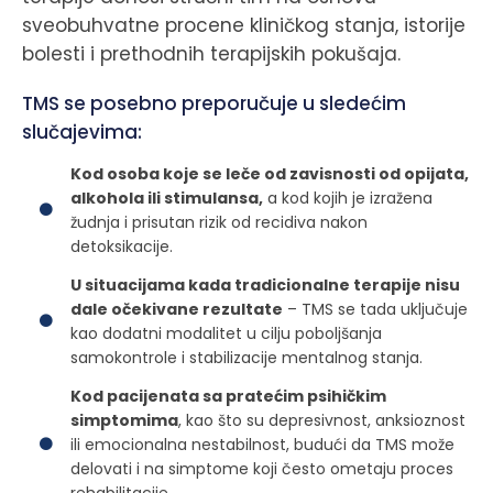
sveobuhvatne procene kliničkog stanja, istorije
bolesti i prethodnih terapijskih pokušaja.
TMS se posebno preporučuje u sledećim
slučajevima:
Kod osoba koje se leče od zavisnosti od opijata,
alkohola ili stimulansa,
a kod kojih je izražena
žudnja i prisutan rizik od recidiva nakon
detoksikacije.
U situacijama kada tradicionalne terapije nisu
dale očekivane rezultate
– TMS se tada uključuje
kao dodatni modalitet u cilju poboljšanja
samokontrole i stabilizacije mentalnog stanja.
Kod pacijenata sa pratećim psihičkim
simptomima
, kao što su depresivnost, anksioznost
ili emocionalna nestabilnost, budući da TMS može
delovati i na simptome koji često ometaju proces