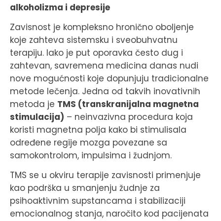
alkoholizma i depresije
Zavisnost je kompleksno hronično oboljenje
koje zahteva sistemsku i sveobuhvatnu
terapiju. Iako je put oporavka često dug i
zahtevan, savremena medicina danas nudi
nove mogućnosti koje dopunjuju tradicionalne
metode lečenja. Jedna od takvih inovativnih
metoda je
TMS (transkranijalna magnetna
stimulacija)
– neinvazivna procedura koja
koristi magnetna polja kako bi stimulisala
određene regije mozga povezane sa
samokontrolom, impulsima i žudnjom.
TMS se u okviru terapije zavisnosti primenjuje
kao podrška u smanjenju žudnje za
psihoaktivnim supstancama i stabilizaciji
emocionalnog stanja, naročito kod pacijenata