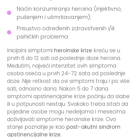
Način konzumiranja heroina (injektivno,
pušenjem i ušmrkavanjem);
Prisustvo određenih zdravstvenih i/ili
psihičkih problema.
Inicijalni simptomi
heroinske krize
kreću se u
prvih 6 do 12 sati od poslednje doze heroina.
Međutim, najveći intenzitet ovih simptoma
osoba oseća u prvih 24-72 sata od poslednje
doze. Nije retkost da ovi simptomi traju i po više
sati, odnosno dana. Nakon 5 do 7 dana
simptomi apstinencijalne krize počinju da slabe
ili u potpunosti nestaju. Svakako treba istaći da
pojedine osobe mogu nedeljama i mesecima
doživljavati simptome heroinske krize. Ovo
stanje poznatije je kao
post-akutni sindrom
apstinencijalne krize
.