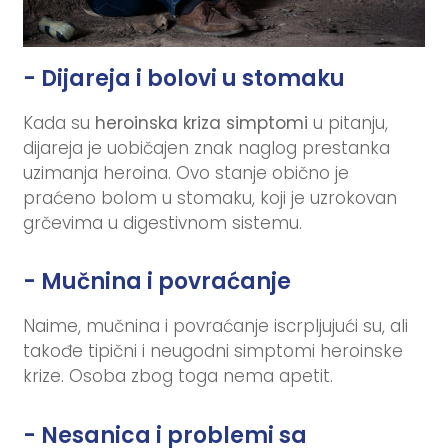
- Dijareja i bolovi u stomaku
Kada su
heroinska kriza simptomi
u pitanju,
dijareja je uobičajen znak naglog prestanka
uzimanja heroina. Ovo stanje obično je
praćeno bolom u stomaku, koji je uzrokovan
grčevima u digestivnom sistemu.
- Mučnina i povraćanje
Naime, mučnina i povraćanje iscrpljujući su, ali
takođe tipični i neugodni simptomi heroinske
krize. Osoba zbog toga nema apetit.
- Nesanica i problemi sa