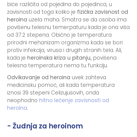
biće različita od pojedina do pojedinca, u
zavisnosti od toga koliko je
fizička zavisnost od
heroina
uzela maha. Smatra se da osoba ima
povišenu telesnu temerpaturu kada je ona viša
od 37.2 stepena. Obično je temperatura
prirodni mehanizam organizma kada se bori
protiv infekcija, virusa i drugih stranih tela. Ali,
kada je
heroinska kriza u pitanju
,
povišena
telesna temperatura nema tu funkciju.
Odvikavanje od heroina
uvek zahteva
medicinsku pomoć, ali kada temperatura
iznosi 39 stepeni Celizujusovih, onda
neophodno
hitno lečenje zavisnosti od
heroina
.
- Žudnja za heroinom