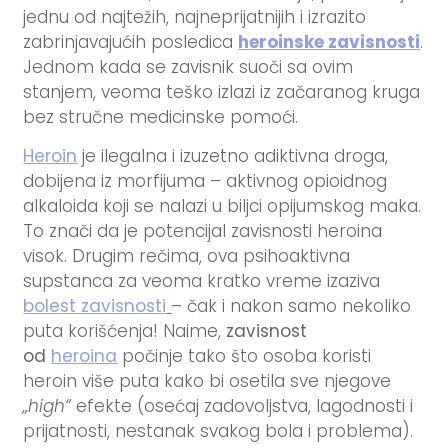
jednu od najtežih, najneprijatnijih i izrazito
zabrinjavajućih posledica
h
eroinske zavisnosti
.
Jednom kada se zavisnik suoči sa ovim
stanjem, veoma teško izlazi iz začaranog kruga
bez stručne medicinske pomoći.
Heroin
je ilegalna i izuzetno adiktivna droga,
dobijena iz morfijuma – aktivnog opioidnog
alkaloida koji se nalazi u biljci opijumskog maka.
To znači da je potencijal zavisnosti heroina
visok. Drugim rečima, ova psihoaktivna
supstanca za veoma kratko vreme izaziva
bolest zavisnosti
– čak i nakon samo nekoliko
puta korišćenja! Naime,
zavisnost
od
heroina
počinje tako što osoba koristi
heroin više puta kako bi osetila sve njegove
„high“
efekte (osećaj zadovoljstva, lagodnosti i
prijatnosti, nestanak svakog bola i problema).