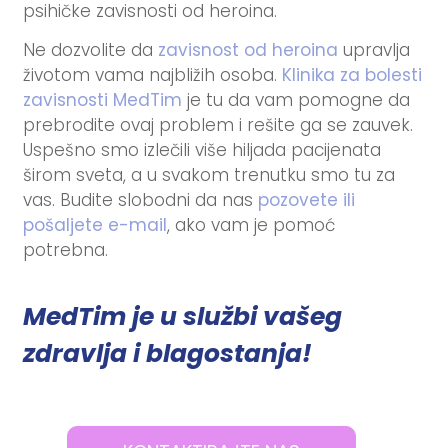
psihičke zavisnosti od heroina.
Ne dozvolite da
zavisnost od heroina
upravlja
životom vama najbližih osoba.
Klinika za bolesti
zavisnosti MedTim
je tu da vam pomogne da
prebrodite ovaj problem i rešite ga se zauvek.
Uspešno smo izlečili više hiljada pacijenata
širom sveta, a u svakom trenutku smo tu za
vas. Budite slobodni da nas
pozovete ili
pošaljete e-mail
, ako vam je pomoć
potrebna.
MedTim je u službi vašeg
zdravlja i blagostanja!