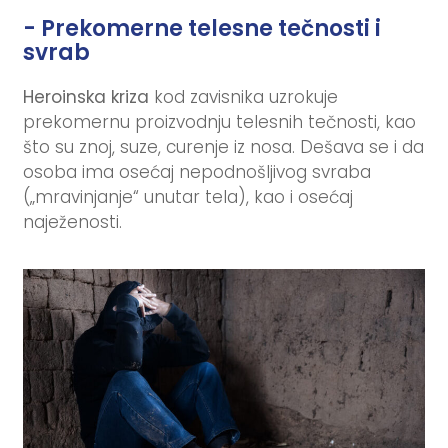
- Prekomerne telesne tečnosti i
svrab
Heroinska kriza
kod zavisnika uzrokuje
prekomernu proizvodnju telesnih tečnosti, kao
što su znoj, suze, curenje iz nosa. Dešava se i da
osoba ima osećaj nepodnošljivog svraba
(„mravinjanje“ unutar tela), kao i osećaj
naježenosti.