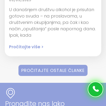
U današnjem društvu alkohol je prisutan
gotovo svuda – na proslavama, u
društvenim okupljanjima, pa čak i kao
način „opuštanja“ posle napornog dana.
Ipak, kada
Pročitajte više >
PROČITAJTE OSTALE ČLANKE
Pronađite nas lako