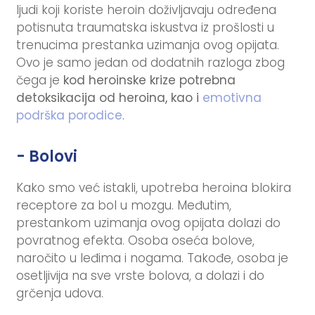
ljudi koji koriste heroin doživljavaju određena
potisnuta traumatska iskustva iz prošlosti u
trenucima prestanka uzimanja ovog opijata.
Ovo je samo jedan od dodatnih razloga zbog
čega je
kod heroinske krize potrebna
detoksikacija od heroina,
kao i
emotivna
podrška porodice
.
- Bolovi
Kako smo već istakli, upotreba heroina blokira
receptore za bol u mozgu. Međutim,
prestankom uzimanja ovog opijata dolazi do
povratnog efekta. Osoba oseća bolove,
naročito u leđima i nogama. Takođe, osoba je
osetljivija na sve vrste bolova, a dolazi i do
grčenja udova.