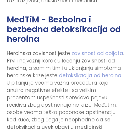
razdražljivost, anksioznost i nesanicu.
MedTiM - Bezbolna i
bezbedna detoksikacija od
heroina
Heroinska zavisnost
jeste
zavisnost od opijata
.
Prvi i najvažniji korak u
lečenju zavisnosti od
heroina
, a samim tim i u uklanjanju simptoma
heroinske krize jeste
detoksikacija od heroina
.
U pitanju je veoma važna procedura koja
anulira negativne efekte i sa velikim
procentom uspešnosti sprečava pojavu
recidiva zbog apstinencijalne krize. Međutim,
osobe veoma teško podonose apstinenciju
kod kuće, zbog čega je
neophodno da se
detoksikacija uvek obavi u medicinski