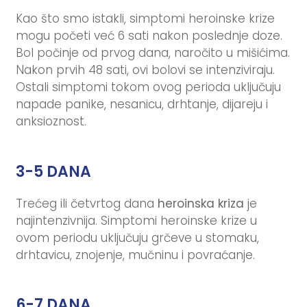
Kao što smo istakli, simptomi heroinske krize
mogu početi već 6 sati nakon poslednje doze.
Bol počinje od prvog dana, naročito u mišićima.
Nakon prvih 48 sati, ovi bolovi se intenziviraju.
Ostali simptomi tokom ovog perioda uključuju
napade panike, nesanicu, drhtanje, dijareju i
anksioznost.
3-5 DANA
Trećeg ili četvrtog dana
heroinska kriza
je
najintenzivnija. Simptomi heroinske krize u
ovom periodu uključuju grčeve u stomaku,
drhtavicu, znojenje, mučninu i povraćanje.
6-7 DANA