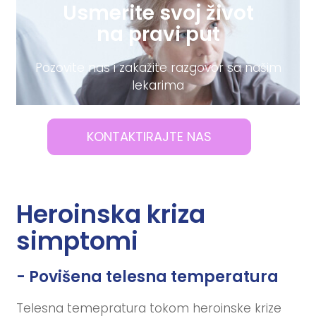
Usmerite svoj život
na pravi put
Pozovite nas i zakažite razgovor sa našim
lekarima
KONTAKTIRAJTE NAS
Heroinska kriza
simptomi
- Povišena telesna temperatura
Telesna temepratura tokom heroinske krize