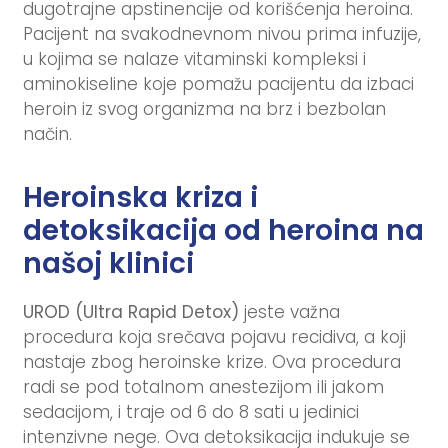
dugotrajne apstinencije od korišćenja heroina.
Pacijent na svakodnevnom nivou prima infuzije,
u kojima se nalaze vitaminski kompleksi i
aminokiseline koje pomažu pacijentu da izbaci
heroin iz svog organizma na brz i bezbolan
način.
Heroinska kriza i
detoksikacija od heroina na
našoj klinici
UROD (Ultra Rapid Detox)
jeste važna
procedura koja srečava pojavu recidiva, a koji
nastaje zbog heroinske krize. Ova procedura
radi se pod totalnom anestezijom ili jakom
sedacijom, i traje od 6 do 8 sati u jedinici
intenzivne nege. Ova detoksikacija indukuje se