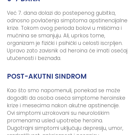
Već 7. dana dolazi do postepenog gubitka,
odnosno povlačenja simptoma apstinencijalne
krize. Tokom ovog perioda bolovi u mišićima i
mučnina se smanjuju. Ali, uprkos tome,
organizam je fizički i psihički u celosti iscrpljen.
Upravo zato zavisnik od heroina će imati osećaj
utučenosti i beznađa.
POST-AKUTNI SINDROM
Kao što smo napomenuli, ponekad se može
dogoditi da osoba oseća simptome heroinske
krize i mesecima nakon akutne apstinencije.
Ovi simptomi uzrokovani su neurološkim
promenama usled upotrebe heroina.
Dugotrajni simptomi uključuju depresiju, umor,