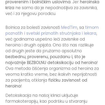
proverenim i bolničkim uslovima
. Jer
heroinska
kriza
ne samo da je nepodnošljiva za zavisnika,
već i za njegovu porodicu.
Bolnica za bolesti zavisnosti
MedTim
, sa
timom
poznatih i svetski priznatih stručnjaka i lekara
,
već godinama uspešno leči zavisnike od
heroina i drugih opijata. Ono što nas razlikuje
od drugih jeste da pružamo apsolutno
bezbednu, proverenu, pouzdanu i, što je
najvažnije BEZBOLNU detoksikaciju od heroina
!
Ova metoda čišćenja organizma od heroina za
veoma kratko vreme, bez ikakvih neprijatnosti
za pacijenta, otklanja
fizičku zavisnost od
heroina
!
Detoksikacija na našoj klinici uključuje
farmakoterapiju, kao podršku u stvaranju