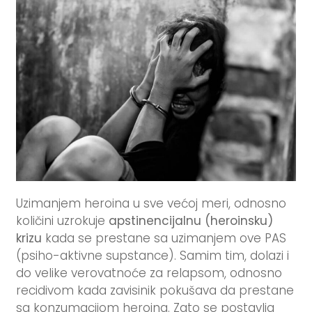
Uzimanjem heroina u sve većoj meri, odnosno
količini uzrokuje
apstinencijalnu (heroinsku)
krizu
kada se prestane sa uzimanjem ove PAS
(psiho-aktivne supstance). Samim tim, dolazi i
do velike verovatnoće za relapsom, odnosno
recidivom kada zavisinik pokušava da prestane
sa konzumacijom heroina. Zato se postavlja