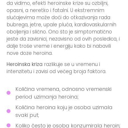
da vidimo, efekti heroinske krize su ozbiljni,
opasni, a neretko i fatalni. U ekstremnim
slučajevima može doći do otkazivanja rada
bubrega, jetre, upale pluća, kardiovaskularnih
oboljenja i slično. Ono što je simptomatično
jeste da zavisnici, nezavisno od ovih posledica, i
dalje troše vreme i energiju kako bi nabavili
nove doze heroina.
Heroinska kriza
razlikuje se u vremenu i
intenzitetu i zavisi od većeg broja faktora.
Količina vremena, odnosno vremenski
period uzimanja heroina;
Količina heroina koju je osoba uzimala
svaki put;
Koliko često je osoba konzumirala heroin;