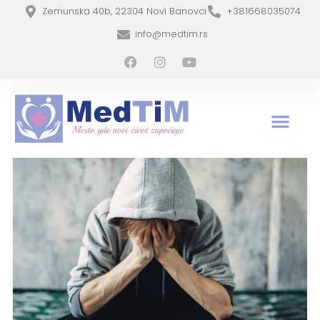
Zemunska 40b, 22304 Novi Banovci
+381668035074
info@medtim.rs