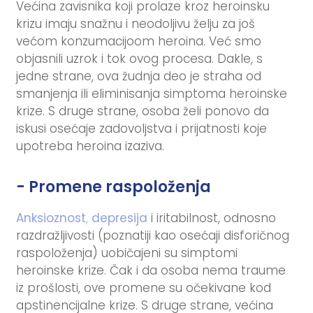
Većina zavisnika koji prolaze kroz heroinsku
krizu imaju snažnu i neodoljivu želju za još
većom konzumacijoom heroina. Već smo
objasnili uzrok i tok ovog procesa. Dakle, s
jedne strane, ova žudnja deo je straha od
smanjenja ili eliminisanja simptoma heroinske
krize. S druge strane, osoba želi ponovo da
iskusi osećaje zadovoljstva i prijatnosti koje
upotreba heroina izaziva.
- Promene raspoloženja
Anksioznost
,
depresija
i iritabilnost, odnosno
razdražljivosti (poznatiji kao osećaji disforičnog
raspoloženja) uobičajeni su simptomi
heroinske krize. Čak i da osoba nema traume
iz prošlosti, ove promene su očekivane kod
apstinencijalne krize. S druge strane, većina