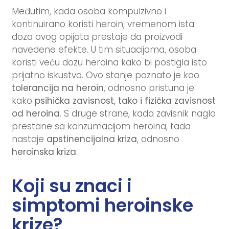
Međutim, kada osoba kompulzivno i
kontinuirano koristi heroin, vremenom ista
doza ovog opijata prestaje da proizvodi
navedene efekte. U tim situacijama, osoba
koristi veću dozu heroina kako bi postigla isto
prijatno iskustvo. Ovo stanje poznato je kao
tolerancija na heroin
, odnosno pristuna je
kako
psihička zavisnost, tako i
fizička zavisnost
od heroina
. S druge strane, kada zavisnik naglo
prestane sa konzumacijom heroina, tada
nastaje
apstinencijalna kriza
, odnosno
heroinska kriza
.
Koji su znaci i
simptomi heroinske
krize?