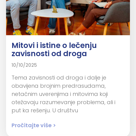
Mitovi i istine o lečenju
zavisnosti od droga
10/10/2025
Tema zavisnosti od droga i dalje je
obavijena brojnim predrasudama,
netačnim uverenjima i mitovima koji
otežavaju razumevanje problema, ali i
put ka rešenju. U društvu
Pročitajte više >