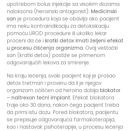
upotrebom bolus injekcije sa visokim dozama
naloksona (heroinski antagonist).
Medicinski
san
je procedura koja se obavlja ako pacijent
ima neku kontraindikaciju za detoksikaciju
pomoću UROD procedure ili ukoliko lekar
proceni da će i
kratki detox imati željeni efekat
u procesu čišćenja organizma.
Ovaj veštački
san (kratki detox) postiže se primenom
odgovarajućih lekova za smirenje.
Na kraju lečenja, svaki pacijent koji je prošao
detox tretman i proveru da li je njegov
organizam očišćen od heroina dobija
blokator
– naltrexon tečni implant
. Efekat blokatora
traje oko 30 dana, nakon čega pacijent treba
da primi istu dozu. Pored blokatora, pacijentu
se prepisuje odgovarajuća farmakoterapija,
kao i nastavak psihoterapije, u procesu lečenja