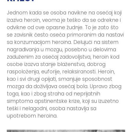
Jednom kada se osoba navikne na osećaj koji
izaziva heroin, veoma je teško da se odrekne i
odvikne od ove opasne žudnje. To je zato što
se zavisnik često oseća primoranim da nastavi
sa konzumacijom heroina. Delujući na sistem
nagrađivanja u mozgu, posebno u delovima
zaduženim za osećaj zadovoljstva, heroin kod
osobe izazva stanje blaženstva, dobrog
raspoloženja, euforije, relaksiranosti. Heroin,
kao i svi drugi opijati, smanjuje sposobnost
mozga da doživljava osećaj bola. Upravo zbog
toga, kao i zbog straha od neprijatnih
simptoma apstinentske krize, koji su izuzetno
teški i nelagodni, osoba nastavlja sa
upotrebom heroina.