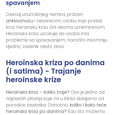
spavanjem
Osećaj unutrašnjeg nemira, praćen
anksioznoću
i nesanicom, osobu koja prolazi
kroz heroinsku krizu čini veoma uznemirenom.
Heroinska kriza uzrokuje da osoba ima
probleme sa spavavanjem, naročito insomniju.
Ujedno, zavisnik često zeva.
Heroinska kriza po danima
(i satima) - Trajanje
heroinske krize
Heroinska kriza – koliko traje?
Ovo je jedno od
najčešćih pitanja koje mi u klinici dobijamo od
porodice zavisnika. Odnosno,
koliko i kako teče
heroinska kriza po danima?
Kao što možemo