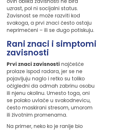
ovih oblika zavisnosti ne bira
uzrast, pol ni socijalni status.
Zavisnost se može razviti kod
svakoga, a prvi znaci često ostaju
neprimećeni – ili se dugo potiskuju.
Rani znaci i simptomi
zavisnosti
Prvi znaci zavisnosti
najčešće
prolaze ispod radara, jer se ne
pojavljuju naglo i retko su toliko
očigledni da odmah zabrinu osobu
ili njenu okolinu. Umesto toga, oni
se polako uvlače u svakodnevicu,
često maskirani stresom, umorom
ili životnim promenama.
Na primer, neko ko je ranije bio