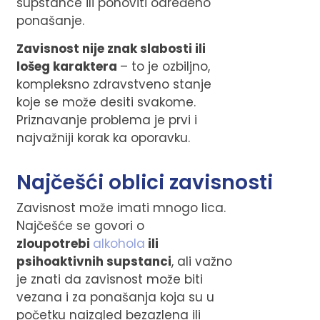
supstance ili ponoviti određeno
ponašanje.
Zavisnost nije znak slabosti ili
lošeg karaktera
– to je ozbiljno,
kompleksno zdravstveno stanje
koje se može desiti svakome.
Priznavanje problema je prvi i
najvažniji korak ka oporavku.
Najčešći oblici zavisnosti
Zavisnost može imati mnogo lica.
Najčešće se govori o
zloupotrebi
alkohola
ili
psihoaktivnih supstanci
, ali važno
je znati da zavisnost može biti
vezana i za ponašanja koja su u
početku naizgled bezazlena ili