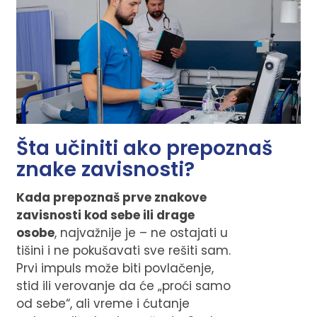
Šta učiniti ako prepoznaš
znake zavisnosti?
Kada prepoznaš prve znakove
zavisnosti kod sebe ili drage
osobe
, najvažnije je – ne ostajati u
tišini i ne pokušavati sve rešiti sam.
Prvi impuls može biti povlačenje,
stid ili verovanje da će „proći samo
od sebe“, ali vreme i ćutanje