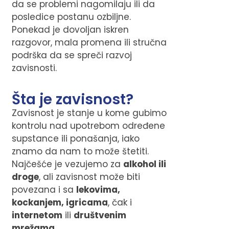
da se problemi nagomilaju ili da
posledice postanu ozbiljne.
Ponekad je dovoljan iskren
razgovor, mala promena ili stručna
podrška da se spreči razvoj
zavisnosti.
Šta je zavisnost?
Zavisnost je stanje u kome gubimo
kontrolu nad upotrebom određene
supstance ili ponašanja, iako
znamo da nam to može štetiti.
Najčešće je vezujemo za
alkohol ili
droge
, ali zavisnost može biti
povezana i sa
lekovima,
kockanjem, igricama
, čak i
internetom
ili
društvenim
mrežama
.