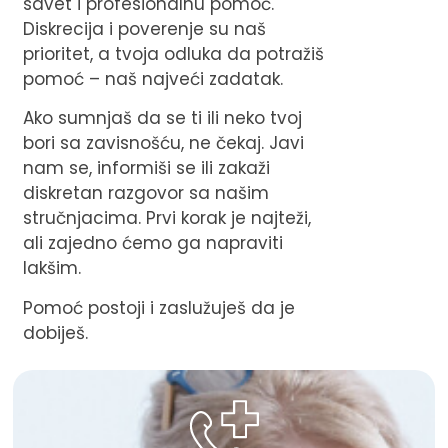
savet i profesionalnu pomoć.
Diskrecija i poverenje su naš
prioritet, a tvoja odluka da potražiš
pomoć – naš najveći zadatak.
Ako sumnjaš da se ti ili neko tvoj
bori sa zavisnošću, ne čekaj. Javi
nam se, informiši se ili zakaži
diskretan razgovor sa našim
stručnjacima. Prvi korak je najteži,
ali zajedno ćemo ga napraviti
lakšim.
Pomoć postoji i zaslužuješ da je
dobiješ.