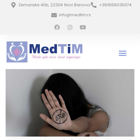
Zemunska 40b, 22304 Novi Banovci
+381668035074
info@medtim.rs