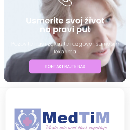
Usmerite svoj život
na pravi put
Pozovite nas i zakažite razgovor sa našim
lekarima
KONTAKTIRAJTE NAS