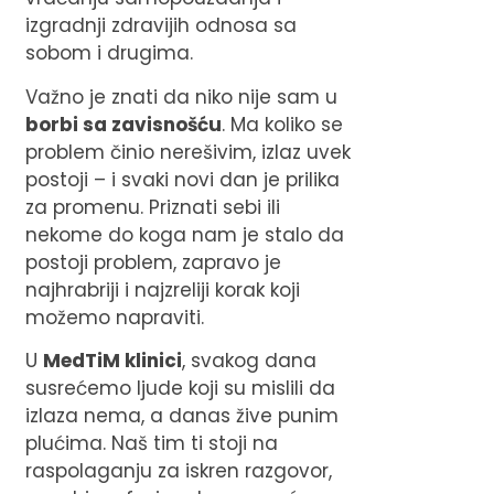
izgradnji zdravijih odnosa sa
sobom i drugima.
Važno je znati da niko nije sam u
borbi sa zavisnošću
. Ma koliko se
problem činio nerešivim, izlaz uvek
postoji – i svaki novi dan je prilika
za promenu. Priznati sebi ili
nekome do koga nam je stalo da
postoji problem, zapravo je
najhrabriji i najzreliji korak koji
možemo napraviti.
U
MedTiM klinici
, svakog dana
susrećemo ljude koji su mislili da
izlaza nema, a danas žive punim
plućima. Naš tim ti stoji na
raspolaganju za iskren razgovor,