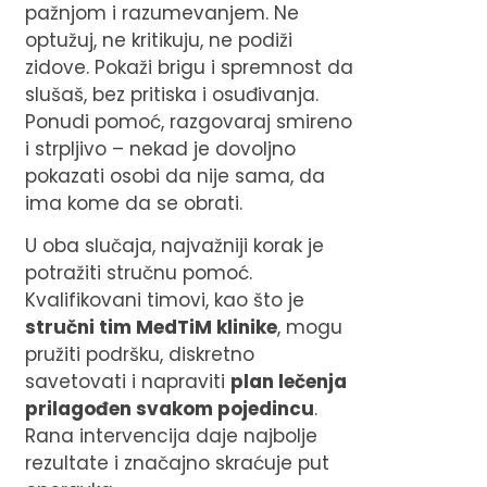
pažnjom i razumevanjem. Ne
optužuj, ne kritikuju, ne podiži
zidove. Pokaži brigu i spremnost da
slušaš, bez pritiska i osuđivanja.
Ponudi pomoć, razgovaraj smireno
i strpljivo – nekad je dovoljno
pokazati osobi da nije sama, da
ima kome da se obrati.
U oba slučaja, najvažniji korak je
potražiti stručnu pomoć.
Kvalifikovani timovi, kao što je
stručni tim MedTiM klinike
, mogu
pružiti podršku, diskretno
savetovati i napraviti
plan lečenja
prilagođen svakom pojedincu
.
Rana intervencija daje najbolje
rezultate i značajno skraćuje put