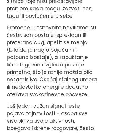
sitnice koje nisu predstavljale
problem sada mogu izazvati bes,
tugu ili povlačenje u sebe.
Promene u osnovnim navikama su
česte: san postaje isprekidan ili
preterano dug, apetit se menja
(bilo da je naglo pojačan ili
potpuno izostaje), a zapuštanje
lične higijene i izgleda postaje
primetno, što je ranije možda bilo
nezamislivo. Osećaj stalnog umora
ili nedostatka energije dodatno
otežava svakodnevne obaveze.
Još jedan važan signal jeste
pojava tajnovitosti – osoba sve
više skriva svoje aktivnosti,
izbegava iskrene razgovore, često