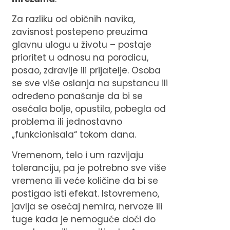
Za razliku od običnih navika,
zavisnost postepeno preuzima
glavnu ulogu u životu – postaje
prioritet u odnosu na porodicu,
posao, zdravlje ili prijatelje. Osoba
se sve više oslanja na supstancu ili
određeno ponašanje da bi se
osećala bolje, opustila, pobegla od
problema ili jednostavno
„funkcionisala“ tokom dana.
Vremenom, telo i um razvijaju
toleranciju, pa je potrebno sve više
vremena ili veće količine da bi se
postigao isti efekat. Istovremeno,
javlja se osećaj nemira, nervoze ili
tuge kada je nemoguće doći do