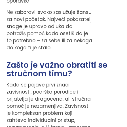
oporavka.
Ne zaboravi: svako zaslužuje šansu
za novi početak. Najveći pokazatelj
snage je upravo odluka da
potražiš pomoć kada osetiš da je
to potrebno – za sebe ili za nekoga
do koga ti je stalo.
Zašto je važno obratiti se
stručnom timu?
Kada se pojave prvi znaci
zavisnosti, podrška porodice i
prijatelja je dragocena, ali stručna
pomoć je nezamenjiva. Zavisnost
je kompleksan problem koji
zahteva individualni pristup,