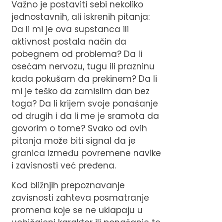
Važno je postaviti sebi nekoliko
jednostavnih, ali iskrenih pitanja:
Da li mi je ova supstanca ili
aktivnost postala način da
pobegnem od problema? Da li
osećam nervozu, tugu ili prazninu
kada pokušam da prekinem? Da li
mi je teško da zamislim dan bez
toga? Da li krijem svoje ponašanje
od drugih i da li me je sramota da
govorim o tome? Svako od ovih
pitanja može biti signal da je
granica između povremene navike
i zavisnosti već pređena.
Kod bližnjih prepoznavanje
zavisn
osti zahteva posmatranje
promena koje se ne uklapaju u