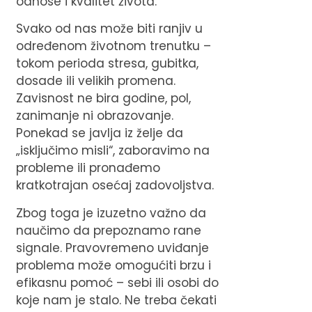
odnose i kvalitet života.
Svako od nas može biti ranjiv u
određenom životnom trenutku –
tokom perioda stresa, gubitka,
dosade ili velikih promena.
Zavisnost ne bira godine, pol,
zanimanje ni obrazovanje.
Ponekad se javlja iz želje da
„isključimo misli“, zaboravimo na
probleme ili pronađemo
kratkotrajan osećaj zadovoljstva.
Zbog toga je izuzetno važno da
naučimo da prepoznamo rane
signale. Pravovremeno uviđanje
problema može omogućiti brzu i
efikasnu pomoć – sebi ili osobi do
koje nam je stalo. Ne treba čekati