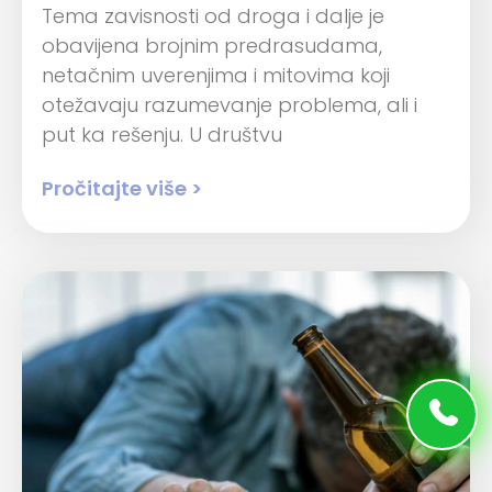
Tema zavisnosti od droga i dalje je
obavijena brojnim predrasudama,
netačnim uverenjima i mitovima koji
otežavaju razumevanje problema, ali i
put ka rešenju. U društvu
Pročitajte više >