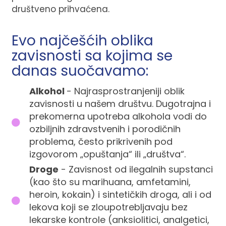
društveno prihvaćena.
Evo najčešćih oblika
zavisnosti sa kojima se
danas suočavamo:
Alkohol
- Najrasprostranjeniji oblik
zavisnosti u našem društvu. Dugotrajna i
prekomerna upotreba alkohola vodi do
ozbiljnih zdravstvenih i porodičnih
problema, često prikrivenih pod
izgovorom „opuštanja“ ili „društva“.
Droge
- Zavisnost od ilegalnih supstanci
(kao što su marihuana, amfetamini,
heroin, kokain) i sintetičkih droga, ali i od
lekova koji se zloupotrebljavaju bez
lekarske kontrole (anksiolitici, analgetici,