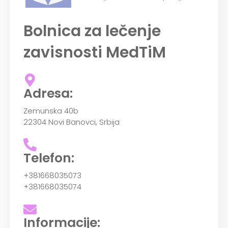
Bolnica za lečenje
zavisnosti MedTiM
Adresa:
Zemunska 40b
22304 Novi Banovci, Srbija
Telefon:
+381668035073
+381668035074
Informacije: