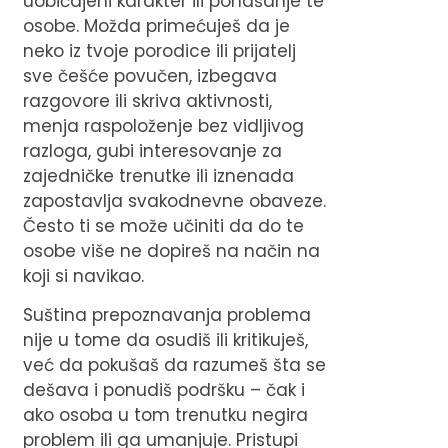
uobičajeni karakter ili ponašanje te
osobe. Možda primećuješ da je
neko iz tvoje porodice ili prijatelj
sve češće povučen, izbegava
razgovore ili skriva aktivnosti,
menja raspoloženje bez vidljivog
razloga, gubi interesovanje za
zajedničke trenutke ili iznenada
zapostavlja svakodnevne obaveze.
Često ti se može učiniti da do te
osobe više ne dopireš na način na
koji si navikao.
Suština prepoznavanja problema
nije u tome da osudiš ili kritikuješ,
već da pokušaš da razumeš šta se
dešava i ponudiš podršku – čak i
ako osoba u tom trenutku negira
problem ili ga umanjuje. Pristupi