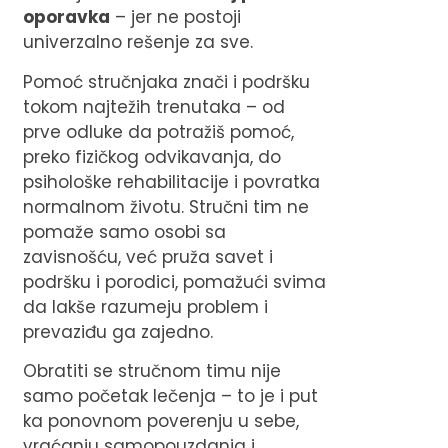
oporavka
– jer ne postoji
univerzalno rešenje za sve.
Pomoć stručnjaka znači i podršku
tokom najtežih trenutaka – od
prve odluke da potražiš pomoć,
preko fizičkog odvikavanja, do
psihološke rehabilitacije i povratka
normalnom životu. Stručni tim ne
pomaže samo osobi sa
zavisnošću, već pruža savet i
podršku i porodici, pomažući svima
da lakše razumeju problem i
prevaziđu ga zajedno.
Obratiti se stručnom timu nije
samo početak lečenja – to je i put
ka ponovnom poverenju u sebe,
vraćanju samopouzdanja i