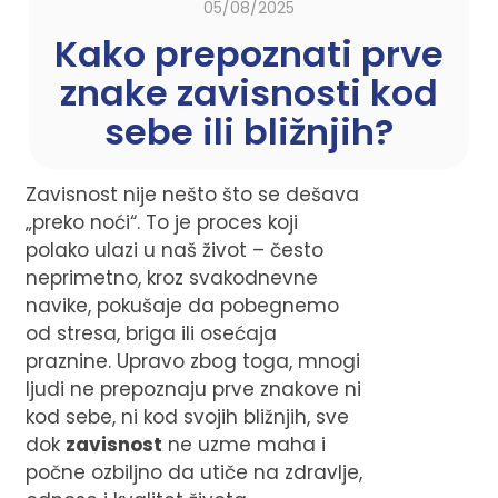
05/08/2025
Kako prepoznati prve
znake zavisnosti kod
sebe ili bližnjih?
Zavisnost nije nešto što se dešava
„preko noći“. To je proces koji
polako ulazi u naš život – često
neprimetno, kroz svakodnevne
navike, pokušaje da pobegnemo
od stresa, briga ili osećaja
praznine. Upravo zbog toga, mnogi
ljudi ne prepoznaju prve znakove ni
kod sebe, ni kod svojih bližnjih, sve
dok
zavisnost
ne uzme maha i
počne ozbiljno da utiče na zdravlje,