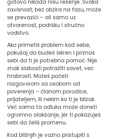
gotovo nikada nisu rešenje. Svaka
zavisnost, bez obzira na fazu, može
se prevazići – ali samo uz
otvorenost, podršku i stručno
vođstvo.
Ako primetiš problem kod sebe,
pokušaj da budeš iskren i priznaš
sebi da ti je potrebna pomoć. Nije
znak slabosti potražiti savet, već
hrabrosti. Možeš početi
razgovorom sa osobom od
poverenja – članom porodice,
prijateljem, ili nekim ko ti je blizak.
Već sama ta odluka može doneti
ogromno olakšanje, jer ti pokazuješ
sebi da želiš promenu.
Kod bližnjih je važno pristupiti s