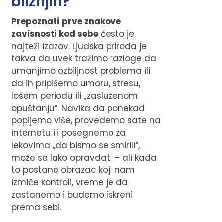
bližnjih?
Prepoznati
prve znakove
zavisnosti kod sebe
često je
najteži izazov. Ljudska priroda je
takva da uvek tražimo razloge da
umanjimo ozbiljnost problema ili
da ih pripišemo umoru, stresu,
lošem periodu ili „zasluženom
opuštanju“. Navika da ponekad
popijemo više, provedemo sate na
internetu ili posegnemo za
lekovima „da bismo se smirili“,
može se lako opravdati – ali kada
to postane obrazac koji nam
izmiče kontroli, vreme je da
zastanemo i budemo iskreni
prema sebi.