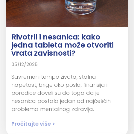
Rivotril i nesanica: kako
jedna tableta može otvoriti
vrata zavisnosti?
05/12/2025
Savremeni tempo života, stalna
napetost, brige oko posla, finansija i
porodice doveli su do toga da je
nesanica postala jedan od najčešćih
problema mentalnog zdravlja.
Pročitajte više >