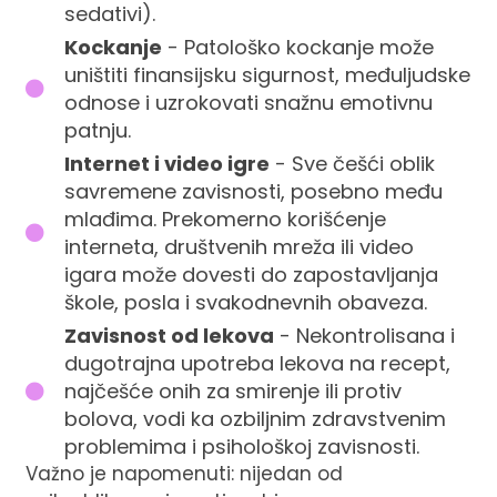
sedativi).
Kockanje
- Patološko kockanje može
uništiti finansijsku sigurnost, međuljudske
odnose i uzrokovati snažnu emotivnu
patnju.
Internet i video igre
- Sve češći oblik
savremene zavisnosti, posebno među
mlađima. Prekomerno korišćenje
interneta, društvenih mreža ili video
igara može dovesti do zapostavljanja
škole, posla i svakodnevnih obaveza.
Zavisnost od lekova
- Nekontrolisana i
dugotrajna upotreba lekova na recept,
najčešće onih za smirenje ili protiv
bolova, vodi ka ozbiljnim zdravstvenim
problemima i psihološkoj zavisnosti.
Važno je napomenuti: nijedan od