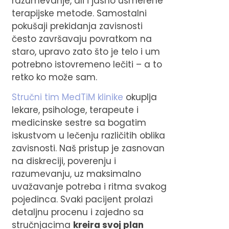
razumevanje, ali i jasno usmerene
terapijske metode. Samostalni
pokušaji prekidanja zavisnosti
često završavaju povratkom na
staro, upravo zato što je telo i um
potrebno istovremeno lečiti – a to
retko ko može sam.
Stručni tim MedTiM klinike
okuplja
lekare, psihologe, terapeute i
medicinske sestre sa bogatim
iskustvom u lečenju različitih oblika
zavisnosti. Naš pristup je zasnovan
na diskreciji, poverenju i
razumevanju, uz maksimalno
uvažavanje potreba i ritma svakog
pojedinca. Svaki pacijent prolazi
detaljnu procenu i zajedno sa
stručnjacima
kreira svoj plan