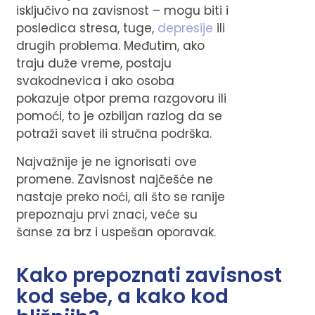
isključivo na zavisnost – mogu biti i
posledica stresa, tuge,
depresije
ili
drugih problema. Međutim, ako
traju duže vreme, postaju
svakodnevica i ako osoba
pokazuje otpor prema razgovoru ili
pomoći, to je ozbiljan razlog da se
potraži savet ili stručna podrška.
Najvažnije je ne ignorisati ove
promene. Zavisnost najčešće ne
nastaje preko noći, ali što se ranije
prepoznaju prvi znaci, veće su
šanse za brz i uspešan oporavak.
Kako prepoznati zavisnost
kod sebe, a kako kod