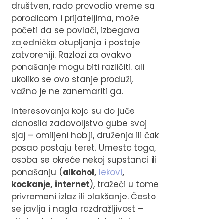
društven, rado provodio vreme sa
porodicom i prijateljima, može
početi da se povlači, izbegava
zajednička okupljanja i postaje
zatvoreniji. Razlozi za ovakvo
ponašanje mogu biti različiti, ali
ukoliko se ovo stanje produži,
važno je ne zanemariti ga.
Interesovanja koja su do juče
donosila zadovoljstvo gube svoj
sjaj – omiljeni hobiji, druženja ili čak
posao postaju teret. Umesto toga,
osoba se okreće nekoj supstanci ili
ponašanju (
alkohol,
lekovi
,
kockanje, internet
), tražeći u tome
privremeni izlaz ili olakšanje. Često
se javlja i nagla razdražljivost –