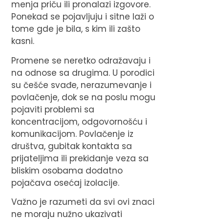
menja priču ili pronalazi izgovore.
Ponekad se pojavljuju i sitne laži o
tome gde je bila, s kim ili zašto
kasni.
Promene se neretko odražavaju i
na odnose sa drugima. U porodici
su češće svađe, nerazumevanje i
povlačenje, dok se na poslu mogu
pojaviti problemi sa
koncentracijom, odgovornošću i
komunikacijom. Povlačenje iz
društva, gubitak kontakta sa
prijateljima ili prekidanje veza sa
bliskim osobama dodatno
pojačava osećaj izolacije.
Važno je razumeti da svi ovi znaci
ne moraju nužno ukazivati