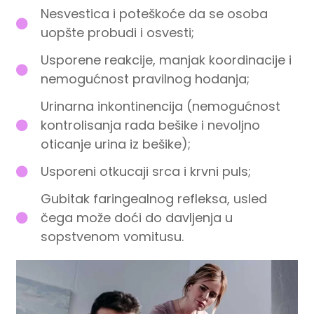
Nesvestica i poteškoće da se osoba
uopšte probudi i osvesti;
Usporene reakcije, manjak koordinacije i
nemogućnost pravilnog hodanja;
Urinarna inkontinencija (nemogućnost
kontrolisanja rada bešike i nevoljno
oticanje urina iz bešike);
Usporeni otkucaji srca i krvni puls;
Gubitak faringealnog refleksa, usled
čega može doći do davljenja u
sopstvenom vomitusu.