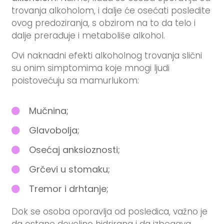
trovanja alkoholom, i dalje će osećati posledite
ovog predoziranja, s obzirom na to da telo i
dalje prerađuje i metaboliše alkohol.
Ovi naknadni efekti alkoholnog trovanja slični
su onim simptomima koje mnogi ljudi
poistovećuju sa mamurlukom:
Mučnina;
Glavobolja;
Osećaj anksioznosti;
Grčevi u stomaku;
Tremor i drhtanje;
Dok se osoba oporavlja od posledica, važno je
da ostane dovoljno hidrirana i da izbegava