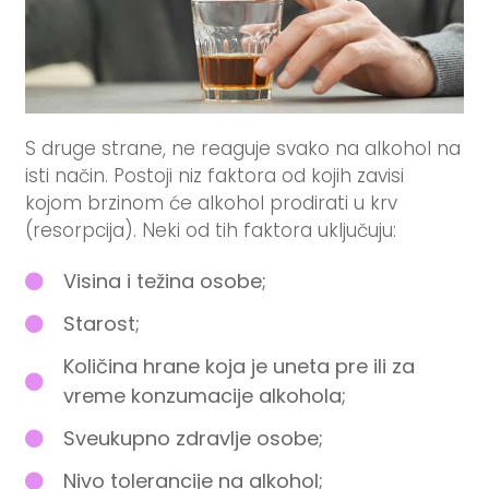
S druge strane, ne reaguje svako na alkohol na
isti način. Postoji niz faktora od kojih zavisi
kojom brzinom će alkohol prodirati u krv
(resorpcija). Neki od tih faktora uključuju:
Visina i težina osobe;
Starost;
Količina hrane koja je uneta pre ili za
vreme konzumacije alkohola;
Sveukupno zdravlje osobe;
Nivo tolerancije na alkohol;