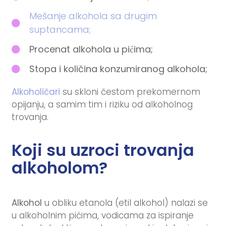
Mešanje alkohola sa drugim
suptancama;
Procenat alkohola u pićima;
Stopa i količina konzumiranog alkohola;
Alkoholičari
su skloni čestom prekomernom
opijanju, a samim tim i riziku od alkoholnog
trovanja.
Koji su uzroci trovanja
alkoholom?
Alkohol
u obliku etanola (etil alkohol) nalazi se
u alkoholnim pićima, vodicama za ispiranje