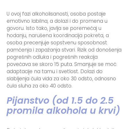
U ovoj fazi alkoholisanosti, osoba postaje
emotivno labilna, a dolazi i do promena u
govoru. Isto tako, javlja se poremećaj u
hodanju, narušena koordinacija pokreta, a
osoba precenjuje sopstvenu sposobnost
pamćenja i zapažanja stvari. Rizik od donošenja
pogrešnih odluka i pogrešnih reakcija
povećava se skoro 15 puta. Smanjuje se moć
adaptacije na tamu i svetlost. Dolazi do
slabljenja čula vida za oko 30 odsto, odnosno
čula sluha za oko 40 odsto.
Pijanstvo (od 1.5 do 2.5
promila alkohola u krvi)