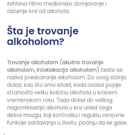
zahteva hitno medicinsko zbrinjavanje i
čišćenje krvi od alkohola.
Šta je trovanje
alkoholom?
Trovanje alkoholom (akutno trovanje
alkoholom, intoksikacija alkoholom)
često se
naziva predoziranje alkoholom. Do ovog stanja
dolazi, kao što smo istakli, kada osoba popije
strahovito veliku količinu alkohola u kraćem
vremenskom roku. Tada dolazi do velikog
nagomilavanja alkohola u krvi usled čega
delovi mozga, koji kontrolišu i regulišu osnovne
funkcije održavanja u životu, počinju da se gase.