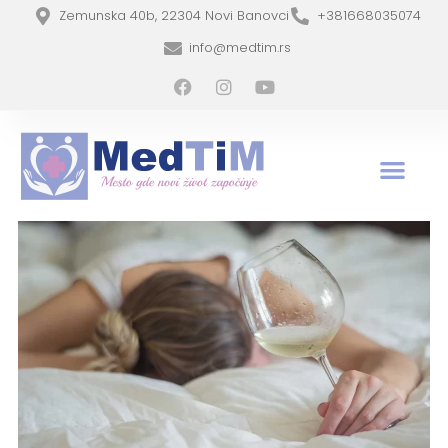
Zemunska 40b, 22304 Novi Banovci
+381668035074
info@medtim.rs