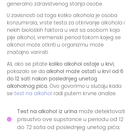
generalno zdravstvenog stanja osobe.
U zavisnosti od toga koliko alkohola je osoba
konzumirala, vrste testa za otkrivanje alkohola i
nekih bioloških faktora u vezi sa osobom koja
pije alkohol, vremenski period tokom kojeg se
alkohol može otkriti u organizmu može
značajno varirati.
Ali, ako se pitate
koliko alkohol ostaje u krvi
,
pokazalo se da
alkohol može ostati u krvi od 6
do 12 sati
nakon poslednjeg unetog
alkoholnog pića.
Ovo govorimo u slučaju kada
se
test na alkohol
radi putem krvne analize.
Test na alkohol iz urina
može detektovati
prisustvo ove supstance u periodu od 12
do 72 sata od poslednjeg unetog pića;