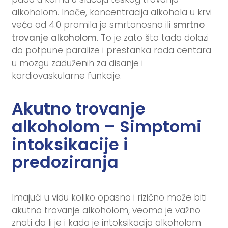
alkoholom. Inače, koncentracija alkohola u krvi
veća od 4.0 promila je smrtonosno ili
smrtno
trovanje alkoholom
. To je zato što tada dolazi
do potpune paralize i prestanka rada centara
u mozgu zaduženih za disanje i
kardiovaskularne funkcije.
Akutno trovanje
alkoholom – Simptomi
intoksikacije i
predoziranja
Imajući u vidu koliko opasno i rizično može biti
akutno trovanje alkoholom, veoma je važno
znati da li je i kada je intoksikacija alkoholom