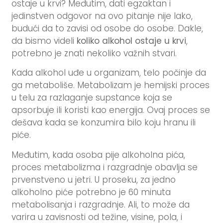
ostaje u krvi? Međutim, dati egzaktan i
jedinstven odgovor na ovo pitanje nije lako,
budući da to zavisi od osobe do osobe. Dakle,
da bismo videli
koliko alkohol ostaje u krvi
,
potrebno je znati nekoliko važnih stvari.
Kada alkohol uđe u organizam, telo počinje da
ga metaboliše. Metabolizam je hemijski proces
u telu za razlaganje supstance koja se
apsorbuje ili koristi kao energija. Ovaj proces se
dešava kada se konzumira bilo koju hranu ili
piće.
Međutim, kada osoba pije alkoholna pića,
proces metabolizma i razgradnje obavlja se
prvenstveno u jetri. U proseku, za jedno
alkoholno piće potrebno je 60 minuta
metabolisanja i razgradnje. Ali, to može da
varira u zavisnosti od težine, visine, pola, i