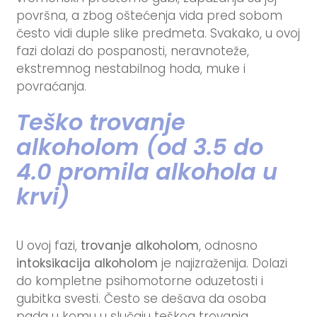
površna, a zbog oštećenja vida pred sobom
često vidi duple slike predmeta. Svakako, u ovoj
fazi dolazi do pospanosti, neravnoteže,
ekstremnog nestabilnog hoda, muke i
povraćanja.
Teško trovanje
alkoholom (od 3.5 do
4.0 promila alkohola u
krvi)
U ovoj fazi,
trovanje alkoholom
, odnosno
intoksikacija alkoholom
je najizraženija. Dolazi
do kompletne psihomotorne oduzetosti i
gubitka svesti. Često se dešava da osoba
pada u komu u slučaju teškog trovanja