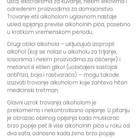
usta, ekstraktima za kuvanje, nekim lekovima i
određenim proizvodima za domaćinstvo.
Trovanje etil alkoholom uglavnom nastaje
usled ispijanja previše alkoholnih pića, posebno
u kratkom vremenskom periodu.
Drugi oblici alkohola – uključujući izopropil
alkohol (koji se nalazi u alkoholu za trljanje,
losionima i nekim proizvodima za čišćenje) i
metanol ili etilen glikol (uobičajeni sastojak
antifriza, boja i rastvarača) – mogu takođe
izazvati trovanje alkoholom koje zahteva hitan
medicinski tretman.
Glavni uzrok trovanja alkoholom je
prekomerno i nekontrolisano opijanje. U pitanju
je obrazac obilnog opijanja kada muškarac
brzo popije pet ili više alkoholnih pića u roku od
dva sata, odnosno kada žena brzo popije