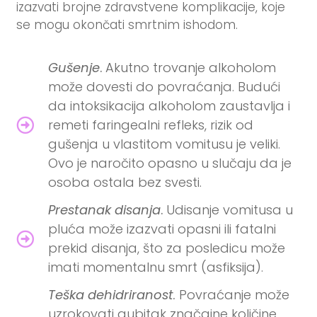
izazvati brojne zdravstvene komplikacije, koje
se mogu okončati smrtnim ishodom.
Gušenje
.
Akutno trovanje alkoholom
može dovesti do povraćanja. Budući
da intoksikacija alkoholom zaustavlja i
remeti faringealni refleks, rizik od
gušenja u vlastitom vomitusu je veliki.
Ovo je naročito opasno u slučaju da je
osoba ostala bez svesti.
Prestanak disanja
.
Udisanje vomitusa u
pluća može izazvati opasni ili fatalni
prekid disanja, što za posledicu može
imati momentalnu smrt (asfiksija).
Teška dehidriranost
.
Povraćanje može
uzrokovati gubitak značajne količine