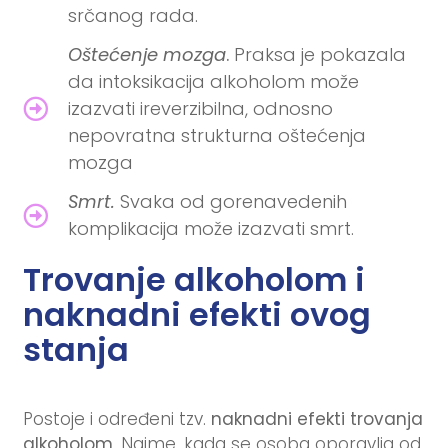
srčanog rada.
Oštećenje mozga
.
Praksa je pokazala
da intoksikacija alkoholom može
izazvati ireverzibilna, odnosno
nepovratna strukturna oštećenja
mozga
Smrt.
Svaka od gorenavedenih
komplikacija može izazvati smrt.
Trovanje alkoholom i
naknadni efekti ovog
stanja
Postoje i određeni tzv.
naknadni efekti trovanja
alkoholom
. Naime, kada se osoba oporavlja od