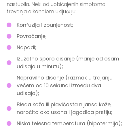
nastupila. Neki od uobičajenih simptoma
trovanja alkoholom uključuju:
Konfuzija i zbunjenost;
Povraćanje;
Napadi;
Izuzetno sporo disanje (manje od osam
udisaja u minutu);
Nepravilno disanje (razmak u trajanju
većem od 10 sekundi između dva
udisaja);
Bleda koža ili plavičasta nijansa kože,
naročito oko usana i jagodica prstiju;
Niska telesna temperatura (hipotermija);