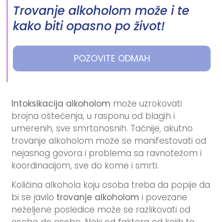
Trovanje alkoholom može i te
kako biti opasno po život!
POZOVITE ODMAH
Intoksikacija alkoholom
može uzrokovati
brojna oštećenja, u rasponu od blagih i
umerenih, sve smrtonosnih. Tačnije, akutno
trovanje alkoholom može se manifestovati od
nejasnog govora i problema sa ravnotežom i
koordinacijom, sve do kome i smrti.
Količina alkohola koju osoba treba da popije da
bi se javilo
trovanje alkoholom
i povezane
neželjene posledice može se razlikovati od