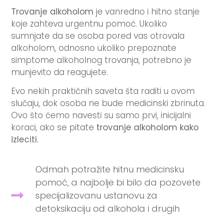
Trovanje alkoholom
je vanredno i hitno stanje
koje zahteva urgentnu pomoć. Ukoliko
sumnjate da se osoba pored vas otrovala
alkoholom, odnosno ukoliko prepoznate
simptome alkoholnog trovanja, potrebno je
munjevito da reagujete.
Evo nekih praktičnih saveta šta raditi u ovom
slučaju, dok osoba ne bude medicinski zbrinuta.
Ovo što ćemo navesti su samo prvi, inicijalni
koraci, ako se pitate
trovanje alkoholom kako
izleciti.
Odmah potražite hitnu medicinsku
pomoć, a najbolje bi bilo da pozovete
specijalizovanu ustanovu za
detoksikaciju od alkohola i drugih