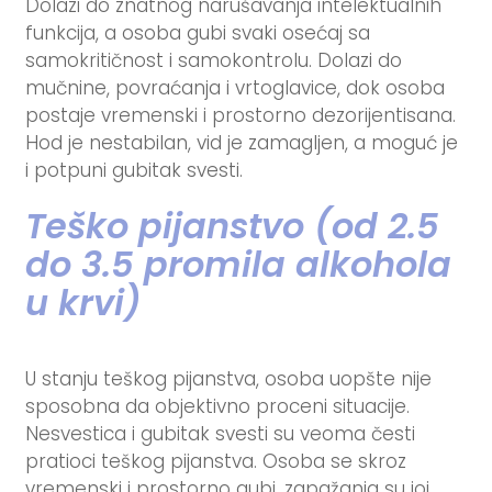
Dolazi do znatnog narušavanja intelektualnih
funkcija, a osoba gubi svaki osećaj sa
samokritičnost i samokontrolu. Dolazi do
mučnine, povraćanja i vrtoglavice, dok osoba
postaje vremenski i prostorno dezorijentisana.
Hod je nestabilan, vid je zamagljen, a moguć je
i potpuni gubitak svesti.
Teško pijanstvo (od 2.5
do 3.5 promila alkohola
u krvi)
U stanju teškog pijanstva, osoba uopšte nije
sposobna da objektivno proceni situacije.
Nesvestica i gubitak svesti su veoma česti
pratioci teškog pijanstva. Osoba se skroz
vremenski i prostorno gubi, zapažanja su joj