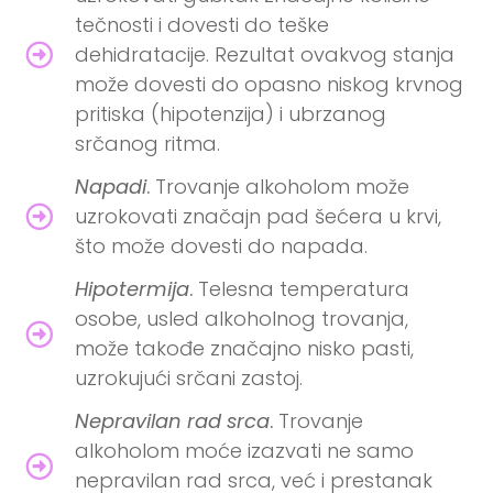
tečnosti i dovesti do teške
dehidratacije. Rezultat ovakvog stanja
može dovesti do opasno niskog krvnog
pritiska (hipotenzija) i ubrzanog
srčanog ritma.
Napadi
.
Trovanje alkoholom može
uzrokovati značajn pad šećera u krvi,
što može dovesti do napada.
Hipotermija
.
Telesna temperatura
osobe, usled alkoholnog trovanja,
može takođe značajno nisko pasti,
uzrokujući srčani zastoj.
Nepravilan rad srca
.
Trovanje
alkoholom moće izazvati ne samo
nepravilan rad srca, već i prestanak