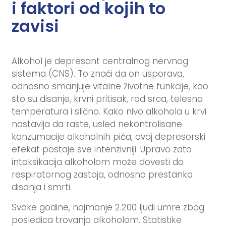
i faktori od kojih to
zavisi
Alkohol je depresant centralnog nervnog
sistema (CNS). To znači da on usporava,
odnosno smanjuje vitalne životne funkcije, kao
što su disanje, krvni pritisak, rad srca, telesna
temperatura i slično. Kako nivo alkohola u krvi
nastavlja da raste, usled nekontrolisane
konzumacije alkoholnih pića, ovaj depresorski
efekat postaje sve intenzivniji. Upravo zato
intoksikacija alkoholom može dovesti do
respiratornog zastoja, odnosno prestanka
disanja i smrti.
Svake godine, najmanje 2.200 ljudi umre zbog
posledica trovanja alkoholom. Statistike