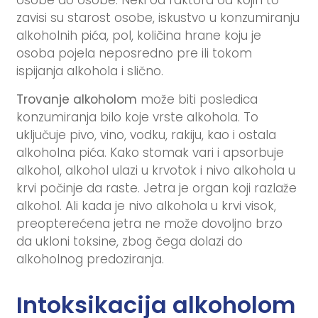
osobe do osobe. Neki od faktora od kojih to
zavisi su starost osobe, iskustvo u konzumiranju
alkoholnih pića, pol, količina hrane koju je
osoba pojela neposredno pre ili tokom
ispijanja alkohola i slično.
Trovanje alkoholom
može biti posledica
konzumiranja bilo koje vrste alkohola. To
uključuje pivo, vino, vodku, rakiju, kao i ostala
alkoholna pića. Kako stomak vari i apsorbuje
alkohol, alkohol ulazi u krvotok i nivo alkohola u
krvi počinje da raste. Jetra je organ koji razlaže
alkohol. Ali kada je nivo alkohola u krvi visok,
preopterećena jetra ne može dovoljno brzo
da ukloni toksine, zbog čega dolazi do
alkoholnog predoziranja.
Intoksikacija alkoholom