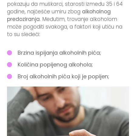
pokazuju da muškarci, starosti između 35 i 64
godine, najčešće umiru zbog
alkoholnog
predoziranja
. Međutim, trovanje alkoholom
može pogoditi svakoga, a faktori koji utiču na
to su sledeći:
Brzina ispijanja alkoholnih pića;
Količina popijenog alkohola;
Broj alkoholnih pića koji je popijen;