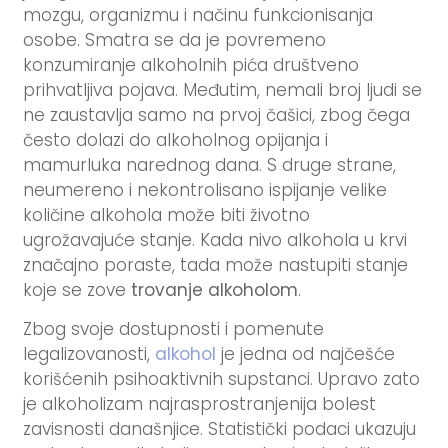
mozgu, organizmu i načinu funkcionisanja
osobe. Smatra se da je povremeno
konzumiranje alkoholnih pića društveno
prihvatljiva pojava. Međutim, nemali broj ljudi se
ne zaustavlja samo na prvoj čašici, zbog čega
često dolazi do alkoholnog opijanja i
mamurluka narednog dana. S druge strane,
neumereno i nekontrolisano ispijanje velike
količine alkohola može biti životno
ugrožavajuće stanje. Kada nivo alkohola u krvi
značajno poraste, tada može nastupiti stanje
koje se zove
trovanje alkoholom
.
Zbog svoje dostupnosti i pomenute
legalizovanosti,
alkohol
je jedna od najčešće
korišćenih psihoaktivnih supstanci. Upravo zato
je alkoholizam najrasprostranjenija bolest
zavisnosti današnjice. Statistički podaci ukazuju