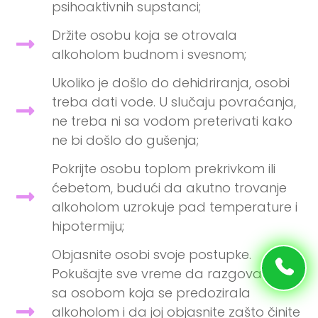
psihoaktivnih supstanci;
Držite osobu koja se otrovala
alkoholom budnom i svesnom;
Ukoliko je došlo do dehidriranja, osobi
treba dati vode. U slučaju povraćanja,
ne treba ni sa vodom preterivati kako
ne bi došlo do gušenja;
Pokrijte osobu toplom prekrivkom ili
ćebetom, budući da akutno trovanje
alkoholom uzrokuje pad temperature i
hipotermiju;
Objasnite osobi svoje postupke.
Pokušajte sve vreme da razgovarate
sa osobom koja se predozirala
alkoholom i da joj objasnite zašto činite