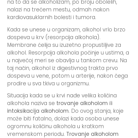
na to da se alkoholizam, po broju obolelih,
nalazi na trećem mestu, odmah nakon
kardiovasuklarnih bolesti i tumora.
Kada se unese u organizam, alkohol vrlo brzo
dospeva u krv (resorpcija alkohola).
Membrane ćelija su izuzetno propustiljive za
alkohol. Resorpcija alkohola počinje u ustima, a
u najvećoj meri se obavlja u tankom crevu. Na
taj način, alkohol iz digestivnog trakta prvo
dospeva u vene, potom u arterije, nakon čega
prodire u sva tkiva u organizmu.
Situacija kada se u krvi nađe velika količina
alkohola naziva se
trovanje alkoholom
ili
intoksikacija alkoholom
. Do ovog stanja, koje
može biti fatalno, dolazi kada osoba unese
ogromnu količinu alkohola u kratkom
vremenskom periodu.
Trovanje alkoholom