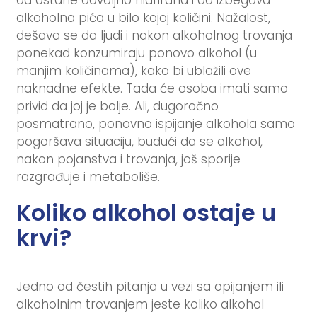
alkoholna pića u bilo kojoj količini. Nažalost,
dešava se da ljudi i nakon alkoholnog trovanja
ponekad konzumiraju ponovo alkohol (u
manjim količinama), kako bi ublažili ove
naknadne efekte. Tada će osoba imati samo
privid da joj je bolje. Ali, dugoročno
posmatrano, ponovno ispijanje alkohola samo
pogoršava situaciju, budući da se alkohol,
nakon pojanstva i trovanja, još sporije
razgrađuje i metaboliše.
Koliko alkohol ostaje u
krvi?
Jedno od čestih pitanja u vezi sa opijanjem ili
alkoholnim trovanjem jeste koliko alkohol