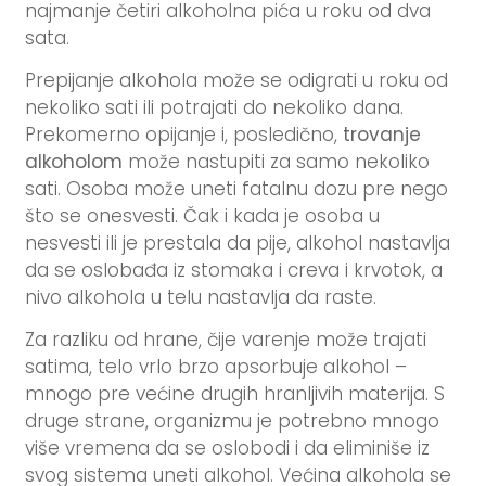
najmanje četiri alkoholna pića u roku od dva
sata.
Prepijanje alkohola može se odigrati u roku od
nekoliko sati ili potrajati do nekoliko dana.
Prekomerno opijanje i, posledično,
trovanje
alkoholom
može nastupiti za samo nekoliko
sati. Osoba može uneti fatalnu dozu pre nego
što se onesvesti. Čak i kada je osoba u
nesvesti ili je prestala da pije, alkohol nastavlja
da se oslobađa iz stomaka i creva i krvotok, a
nivo alkohola u telu nastavlja da raste.
Za razliku od hrane, čije varenje može trajati
satima, telo vrlo brzo apsorbuje alkohol –
mnogo pre većine drugih hranljivih materija. S
druge strane, organizmu je potrebno mnogo
više vremena da se oslobodi i da eliminiše iz
svog sistema uneti alkohol. Većina alkohola se