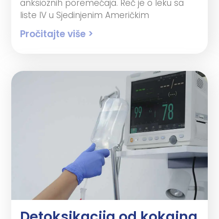
anksioznih poremećaja. Reč je o leku sa
liste IV u Sjedinjenim Američkim
Pročitajte više >
Detoksikacija od kokaina