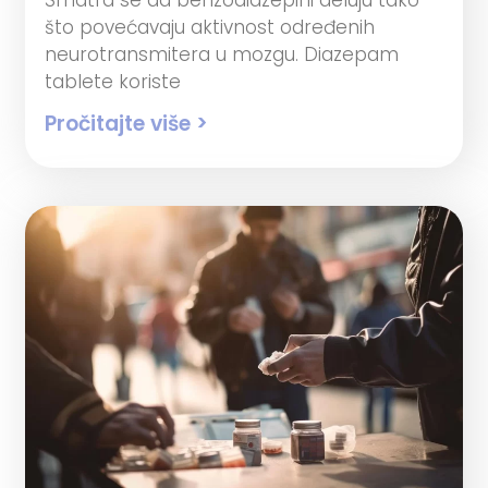
što povećavaju aktivnost određenih
neurotransmitera u mozgu. Diazepam
tablete koriste
Pročitajte više >