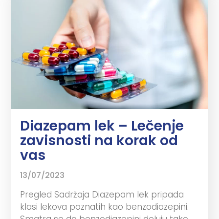
Diazepam lek – Lečenje
zavisnosti na korak od
vas
13/07/2023
Pregled Sadržaja Diazepam lek pripada
klasi lekova poznatih kao benzodiazepini.
Smatra se da benzodiazepini deluju tako