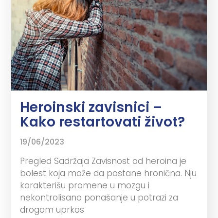
Heroinski zavisnici –
Kako restartovati život?
19/06/2023
Pregled Sadržaja Zavisnost od heroina je
bolest koja može da postane hronična. Nju
karakterišu promene u mozgu i
nekontrolisano ponašanje u potrazi za
drogom uprkos