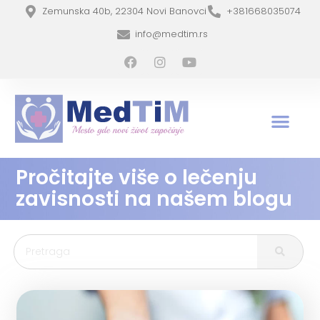
Zemunska 40b, 22304 Novi Banovci
+381668035074
info@medtim.rs
Pročitajte više o lečenju
zavisnosti na našem blogu