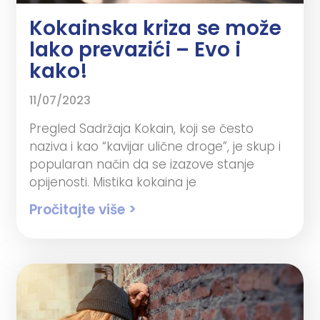
Kokainska kriza se može
lako prevazići – Evo i
kako!
11/07/2023
Pregled Sadržaja Kokain, koji se često
naziva i kao “kavijar ulične droge”, je skup i
popularan način da se izazove stanje
opijenosti. Mistika kokaina je
Pročitajte više >