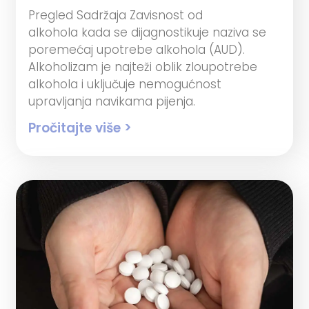
Pregled Sadržaja Zavisnost od
alkohola kada se dijagnostikuje naziva se
poremećaj upotrebe alkohola (AUD).
Alkoholizam je najteži oblik zloupotrebe
alkohola i uključuje nemogućnost
upravljanja navikama pijenja.
Pročitajte više >