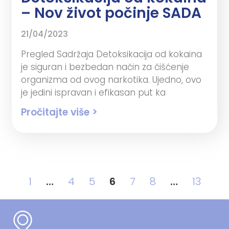
– Nov život počinje SADA
21/04/2023
Pregled Sadržaja Detoksikacija od kokaina
je siguran i bezbedan način za čišćenje
organizma od ovog narkotika. Ujedno, ovo
je jedini ispravan i efikasan put ka
Pročitajte više >
1
…
4
5
6
7
8
…
13