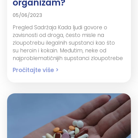
organizam?
05/06/2023
Pregled Sadržaja Kada ljudi govore o
zavisnosti od droga, često misle na
zloupotrebu ilegalnih supstanci kao što
su heroin i kokain. Međutim, neke od
najproblematičnijih supstanci zloupotrebe
Pročitajte više >