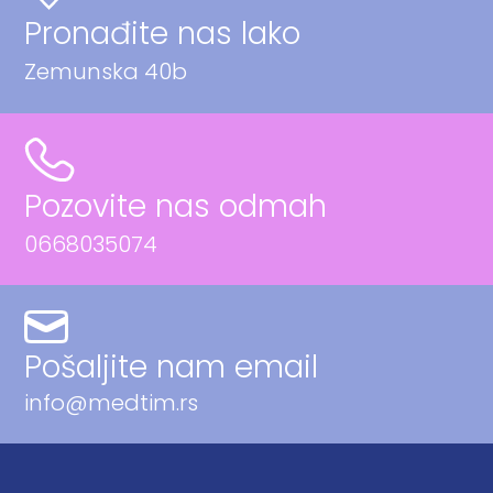
Pronađite nas lako
Zemunska 40b
Pozovite nas odmah
0668035074
Pošaljite nam email
info@medtim.rs