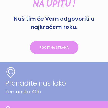
NA UPITU !
Naš tim će Vam odgovoriti u
najkraćem roku.
POČETNA STRANA
Pronađite nas lako
Zemunska 40b