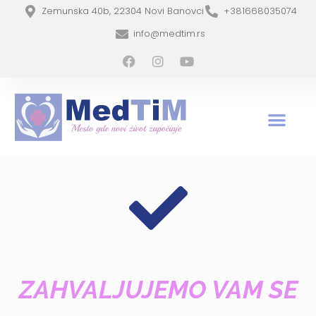
Zemunska 40b, 22304 Novi Banovci
+381668035074
info@medtim.rs
ZAHVALJUJEMO VAM SE