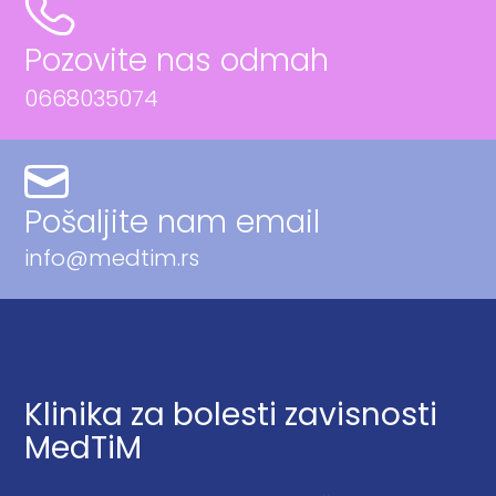
Pozovite nas odmah
0668035074
Pošaljite nam email
info@medtim.rs
Klinika za bolesti zavisnosti
MedTiM