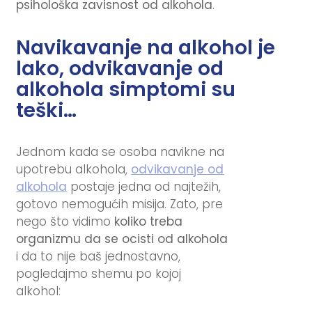
psihološka zavisnost od alkohola
.
Navikavanje na alkohol je
lako, odvikavanje od
alkohola simptomi su
teški…
Jednom kada se osoba navikne na
upotrebu alkohola,
odvikavanje od
alkohola
postaje jedna od najtežih,
gotovo nemogućih misija. Zato, pre
nego što vidimo
koliko treba
organizmu da se ocisti od alkohola
i da to nije baš jednostavno,
pogledajmo shemu po kojoj
alkohol: