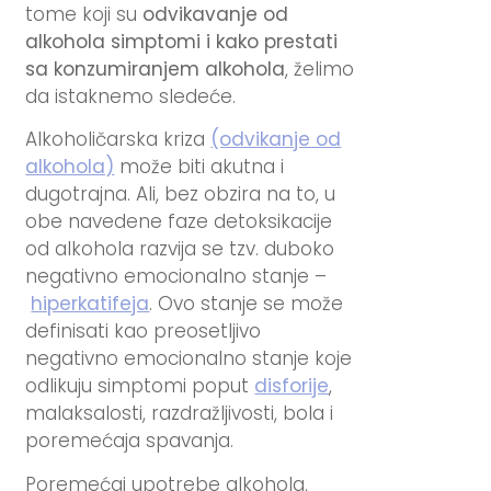
tome koji su
odvikavanje od
alkohola simptomi i kako prestati
sa konzumiranjem alkohola
, želimo
da istaknemo sledeće.
Alkoholičarska kriza
(odvikanje od
alkohola)
može biti akutna i
dugotrajna. Ali, bez obzira na to, u
obe navedene faze detoksikacije
od alkohola razvija se tzv. duboko
negativno emocionalno stanje –
hiperkatifeja
. Ovo stanje se može
definisati kao preosetljivo
negativno emocionalno stanje koje
odlikuju simptomi poput
disforije
,
malaksalosti, razdražljivosti, bola i
poremećaja spavanja.
Poremećaj upotrebe alkohola,