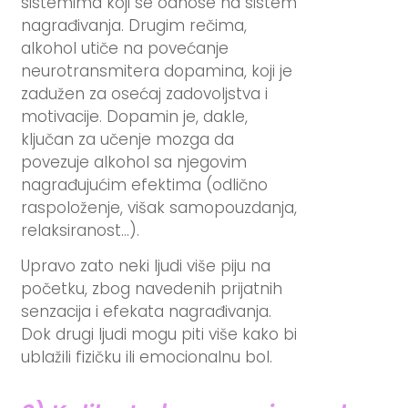
sistemima koji se odnose na sistem
nagrađivanja. Drugim rečima,
alkohol utiče na povećanje
neurotransmitera dopamina, koji je
zadužen za osećaj zadovoljstva i
motivacije. Dopamin je, dakle,
ključan za učenje mozga da
povezuje alkohol sa njegovim
nagrađujućim efektima (odlično
raspoloženje, višak samopouzdanja,
relaksiranost…).
Upravo zato neki ljudi više piju na
početku, zbog navedenih prijatnih
senzacija i efekata nagrađivanja.
Dok drugi ljudi mogu piti više kako bi
ublažili fizičku ili emocionalnu bol.