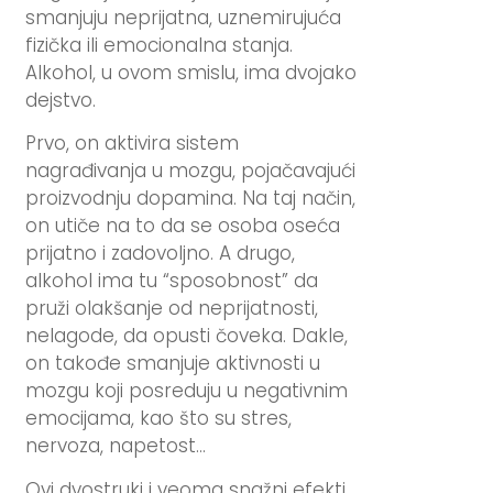
smanjuju neprijatna, uznemirujuća
fizička ili emocionalna stanja.
Alkohol, u ovom smislu, ima dvojako
dejstvo.
Prvo, on aktivira sistem
nagrađivanja u mozgu, pojačavajući
proizvodnju dopamina. Na taj način,
on utiče na to da se osoba oseća
prijatno i zadovoljno. A drugo,
alkohol ima tu “sposobnost” da
pruži olakšanje od neprijatnosti,
nelagode, da opusti čoveka. Dakle,
on takođe smanjuje aktivnosti u
mozgu koji posreduju u negativnim
emocijama, kao što su stres,
nervoza, napetost…
Ovi dvostruki i veoma snažni efekti