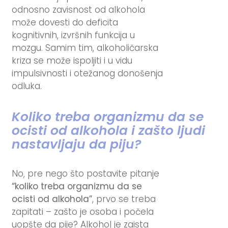
odnosno zavisnost od alkohola
može dovesti do deficita
kognitivnih, izvršnih funkcija u
mozgu. Samim tim, alkoholičarska
kriza se može ispoljiti i u vidu
impulsivnosti i otežanog donošenja
odluka.
Koliko treba organizmu da se
ocisti od alkohola i zašto ljudi
nastavljaju da piju?
No, pre nego što postavite pitanje
“koliko treba organizmu da se
ocisti od alkohola”
, prvo se treba
zapitati – zašto je osoba i počela
uopšte da pije? Alkohol je zaista