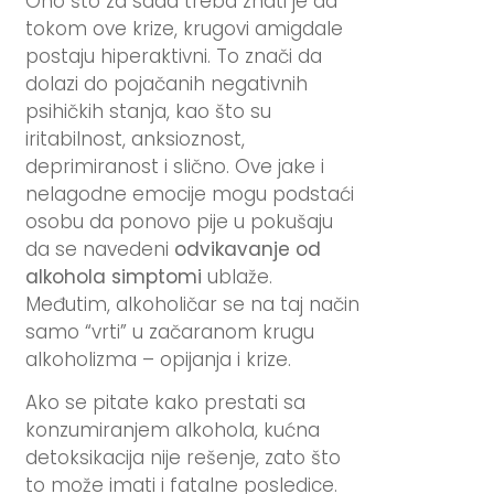
Ono što za sada treba znati je da
tokom ove krize, krugovi amigdale
postaju hiperaktivni. To znači da
dolazi do pojačanih negativnih
psihičkih stanja, kao što su
iritabilnost, anksioznost,
deprimiranost i slično. Ove jake i
nelagodne emocije mogu podstaći
osobu da ponovo pije u pokušaju
da se navedeni
odvikavanje od
alkohola simptomi
ublaže.
Međutim, alkoholičar se na taj način
samo “vrti” u začaranom krugu
alkoholizma – opijanja i krize.
Ako se pitate kako prestati sa
konzumiranjem alkohola, kućna
detoksikacija nije rešenje, zato što
to može imati i fatalne posledice.