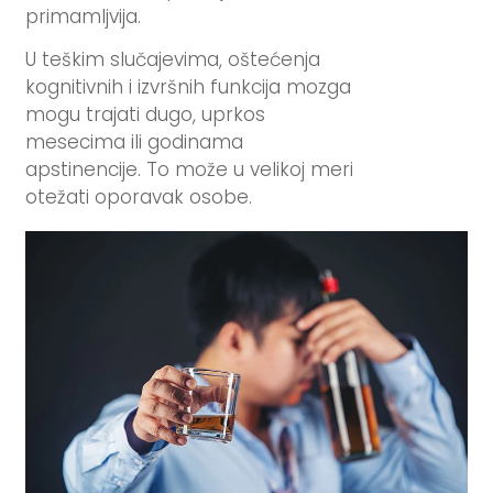
primamljvija.
U teškim slučajevima, oštećenja
kognitivnih i izvršnih funkcija mozga
mogu trajati dugo, uprkos
mesecima ili godinama
apstinencije. To može u velikoj meri
otežati oporavak osobe.