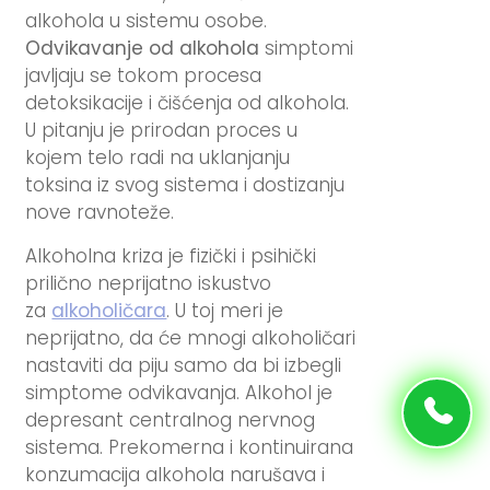
alkohola u sistemu osobe.
Odvikavanje od alkohola
simptomi
javljaju se tokom procesa
detoksikacije i čišćenja od alkohola.
U pitanju je prirodan proces u
kojem telo radi na uklanjanju
toksina iz svog sistema i dostizanju
nove ravnoteže.
Alkoholna kriza je fizički i psihički
prilično neprijatno iskustvo
za
alkoholičara
. U toj meri je
neprijatno, da će mnogi alkoholičari
nastaviti da piju samo da bi izbegli
simptome odvikavanja. Alkohol je
depresant centralnog nervnog
sistema. Prekomerna i kontinuirana
konzumacija alkohola narušava i