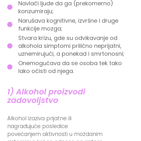
Navlači ljude da ga (prekomerno)
konzumiraju;
Narušava kognitivne, izvršne i druge
funkcije mozga;
Stvara krizu, gde su odvikavanje od
alkohola simptomi prilično neprijatni,
uznemirujući, a ponekad i smrtonosni;
Onemogućava da se osoba tek tako
lako očisti od njega.
1) Alkohol proizvodi
zadovoljstvo
Alkohol izaziva prijatne ili
nagrađujuće posledice
povećanjem aktivnosti u moždanim