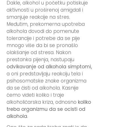
Dakle, alkohol u početku potiskuje
aktivnosti u proširenoj amigdali i
smanjuje reakcije na stres.
Međutim, prekomerna upotreba
alkohola dovodi do pomenute
tolerancije i potrebe da se pije
mnogo više da bi se pronašlo
olakšanje od stresa. Nakon
prestanka pijenja, nastupaju
odvikavanje od alkohola simptomi,
a oni predstavljaju reakciju tela i
psihosomatske znake organizma
da se čisti od alkohola. Kasnije
ćemo videti koliko i traje
alkoholičarska kriza, odnosno
koliko
treba organizmu da se ocisti od
alkohola
.