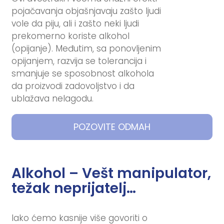
pojačavanja objašnjavaju zašto ljudi
vole da piju, ali i zašto neki ljudi
prekomerno koriste alkohol
(opijanje). Međutim, sa ponovljenim
opijanjem, razvija se tolerancija i
smanjuje se sposobnost alkohola
da proizvodi zadovoljstvo i da
ublažava nelagodu.
POZOVITE ODMAH
Alkohol – Vešt manipulator,
težak neprijatelj…
Iako ćemo kasnije više govoriti o