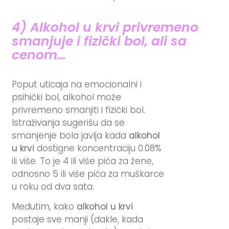
4) Alkohol u krvi privremeno
smanjuje i fizički bol, ali sa
cenom…
Poput uticaja na emocionalni i
psihički bol, alkohol može
privremeno smanjiti i fizički bol.
Istraživanja sugerišu da se
smanjenje bola javlja kada
alkohol
u krvi
dostigne koncentraciju 0.08%
ili više. To je 4 ili više pića za žene,
odnosno 5 ili više pića za muškarce
u roku od dva sata.
Međutim, kako
alkohol u krvi
postaje sve manji (dakle, kada