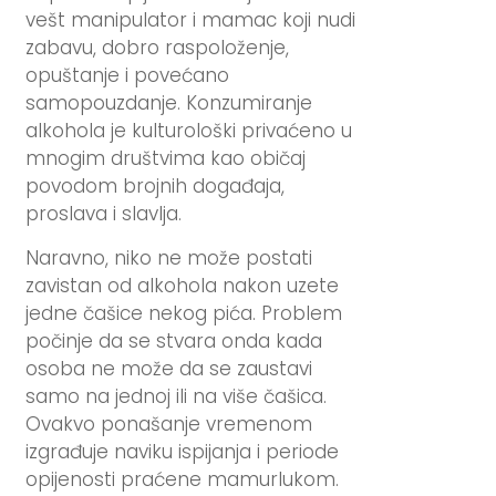
vešt manipulator i mamac koji nudi
zabavu, dobro raspoloženje,
opuštanje i povećano
samopouzdanje. Konzumiranje
alkohola je kulturološki privaćeno u
mnogim društvima kao običaj
povodom brojnih događaja,
proslava i slavlja.
Naravno, niko ne može postati
zavistan od alkohola nakon uzete
jedne čašice nekog pića. Problem
počinje da se stvara onda kada
osoba ne može da se zaustavi
samo na jednoj ili na više čašica.
Ovakvo ponašanje vremenom
izgrađuje naviku ispijanja i periode
opijenosti praćene mamurlukom.