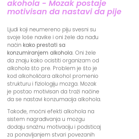
akohola - Mozak postaje
motivisan da nastavi da pije
Ljudi koji neumereno piju svesni su
svoje loše navike i oni žele da nađu
način
kako prestati sa
konzumiranjem alkohola
. Oni žele
da znaju kako ocistiti organizam od
alkohola što pre. Problem je što je
kod alkoholičara alkohol promenio
strukturu i fiziologiju mozga. Mozak
je postao motivisan da traži načine
da se nastavi konzumacija alkohola.
Takođe, moćni efekti alkohola na
sistem nagrađivanja u mozgu
dodaju snažnu motivaciju i podsticaj
za ponavljanjem stvari povezanih