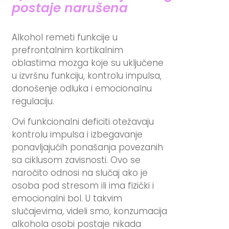
postaje narušena
Alkohol remeti funkcije u
prefrontalnim kortikalnim
oblastima mozga koje su uključene
u izvršnu funkciju, kontrolu impulsa,
donošenje odluka i emocionalnu
regulaciju.
Ovi funkcionalni deficiti otežavaju
kontrolu impulsa i izbegavanje
ponavljajućih ponašanja povezanih
sa ciklusom zavisnosti. Ovo se
naročito odnosi na slučaj ako je
osoba pod stresom ili ima fizički i
emocionalni bol. U takvim
slučajevima, videli smo, konzumacija
alkohola osobi postaje nikada