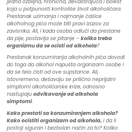
jedna ozbiljna, hronična, devastirajuća i bolest
koja u potpunosti kontroliše život alkoholičara.
Prestanak uzimanja i najmanje čašice
alkoholnog pića može biti pravi izazov za
zavisnika. Ali, i kada osoba odluči da prestane
da pije, postavlja se pitanje –
koliko treba
organizmu da se ocisti od alkohola
?
Prestanak konzumiranja alkoholnih pića dovodi
do toga da alkohol napušta organizam osobe i
da se telo čisti od ove supstance. Ali,
istovremeno, dešavaju se prilično neprijatni
simptomi alkoholičarske krize, odnosno
nastupaju
odvikavanje od alkohola
simptomi
.
Kako prestati sa konzumiranjem alkohola?
Kako ocistiti organizam od alkohola,
i da li
postoji siguran i bezbolan način za to? Koliko