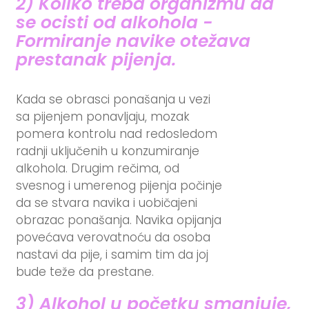
2) Koliko treba organizmu da
se ocisti od alkohola -
Formiranje navike otežava
prestanak pijenja.
Kada se obrasci ponašanja u vezi
sa pijenjem ponavljaju, mozak
pomera kontrolu nad redosledom
radnji uključenih u konzumiranje
alkohola. Drugim rečima, od
svesnog i umerenog pijenja počinje
da se stvara navika i uobičajeni
obrazac ponašanja. Navika opijanja
povećava verovatnoću da osoba
nastavi da pije, i samim tim da joj
bude teže da prestane.
3) Alkohol u početku smanjuje,