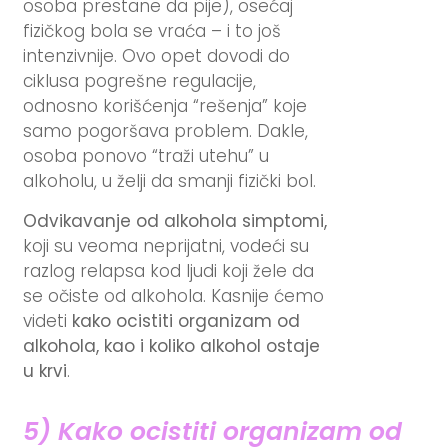
osoba prestane da pije), osećaj
fizičkog bola se vraća – i to još
intenzivnije. Ovo opet dovodi do
ciklusa pogrešne regulacije,
odnosno korišćenja “rešenja” koje
samo pogoršava problem. Dakle,
osoba ponovo “traži utehu” u
alkoholu, u želji da smanji fizički bol.
Odvikavanje od alkohola simptomi,
koji su veoma neprijatni, vodeći su
razlog relapsa kod ljudi koji žele da
se očiste od alkohola. Kasnije ćemo
videti
kako ocistiti organizam od
alkohola, kao i koliko alkohol ostaje
u krvi
.
5) Kako ocistiti organizam od