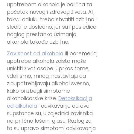
upotrebom alkohola je odlična za
početak novog i zdravog života. Ali,
takvu odluku treba shvatiti ozbiljno i
slediti je dosledno, jer su i posledice
naglog prestanka uzimanja
alkohola takođe ozbiljne.
Zavisnost od alkohola
ili poremećaj
upotrebe alkohola zaista može
uništiti život osobe. Uprkos tome,
vdeli smo, mnogi nastavljaju da
zloupotrebljavaju alkohol svesno,
kako bi izbegli simptome
alkoholičarske krize.
Detoksikacija
od alkohola
i odvikavanje od ove
supstance su, u zajednici zavisnika,
na prilično lošem glasu. Razlog za
to su upravo simptomi odvikavanja