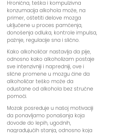
Hronična, teška i kompulzivna
konzumacija alkohola može, na
primer, oštetiti delove mozga
uključene u proces pamćenja,
donošenja odluka, kontrole impulsa,
pažnje, regulacije sna i slično.
Kako alkoholičar nastavlja da pije,
odnosno kako alkoholizam postaje
sve intenzivniji i napredniji, ove i
slične promene u mozgu čine da
alkoholičar teško može da
odustane od alkohola bez stručne
pomoći.
Mozak posreduje u našoj motivaciji
da ponavljamo ponašanja koja
dovode do lepih, ugodnih,
nagrađujućih stanja, odnosno koja