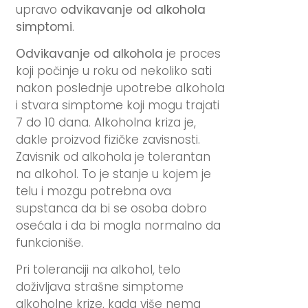
upravo
odvikavanje od alkohola
simptomi
.
Odvikavanje od alkohola
je proces
koji počinje u roku od nekoliko sati
nakon poslednje upotrebe alkohola
i stvara simptome koji mogu trajati
7 do 10 dana. Alkoholna kriza je,
dakle proizvod fizičke zavisnosti.
Zavisnik od alkohola je tolerantan
na alkohol. To je stanje u kojem je
telu i mozgu potrebna ova
supstanca da bi se osoba dobro
osećala i da bi mogla normalno da
funkcioniše.
Pri toleranciji na alkohol, telo
doživljava strašne simptome
alkoholne krize, kada više nema