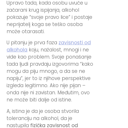
Upravo tada, kada osobu uvuče u
začarani krug ispijanja, alkohol
pokazuje “svoje pravo lice” i postaje
neprijatelj koga se teško osoba
može otarasati.
U pitanju je prva faza
zavisnosti od
alkohola
koju, nažalost, mnogi i ne
vide kao problem. Svoje ponašanje
tada ljudi pravdaju izgovorima “kako
mogu da piju mnogo, a da se ne
napiju”, jer to iz njihove perspektive
izgleda legitimno. Ako nije pijan –
onda nije ni zavistan. Međutim, ovo
ne može biti dalje od istine.
A, istina je da je osoba stvorila
toleranciju na alkohol, da je
nastupila
fizička zavisnost od