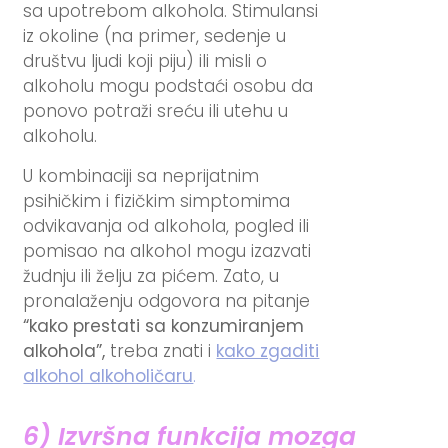
sa upotrebom alkohola. Stimulansi
iz okoline (na primer, sedenje u
društvu ljudi koji piju) ili misli o
alkoholu mogu podstaći osobu da
ponovo potraži sreću ili utehu u
alkoholu.
U kombinaciji sa neprijatnim
psihičkim i fizičkim simptomima
odvikavanja od alkohola, pogled ili
pomisao na alkohol mogu izazvati
žudnju ili želju za pićem. Zato, u
pronalaženju odgovora na pitanje
“kako prestati sa konzumiranjem
alkohola”,
treba znati i
kako zgaditi
alkohol alkoholičaru
.
6) Izvršna funkcija mozga