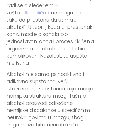
radi se o sledećem –
zašto
alkoholičari
ne mogu tek
tako da prestanu da uzimaju
alkohol? U teoriji, kada bi prestanak
konzumacije alkohola bio
jednostavan, onda i proces čišćenja
organizma od alkohola ne bi bio
komplikovan. Nažalost, to uopšte
nije istina.
Alkohol nije samo psihoaktivna i
adiktivna supstanca, već
istovremeno supstanca koja menja
hemijsku strukturu mozg. Tačnije,
alkohol proizvodi određene
hemijske disbalanse u specifičnim
neurokrugovima u mozgu, zbog
čega može biti i neurotoksičan.