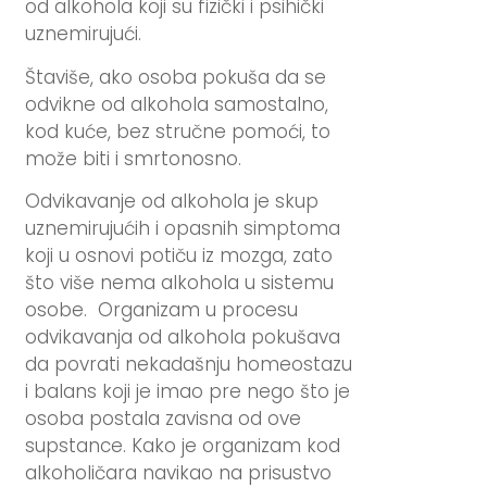
od alkohola koji su fizički i psihički
uznemirujući.
Štaviše, ako osoba pokuša da se
odvikne od alkohola samostalno,
kod kuće, bez stručne pomoći, to
može biti i smrtonosno.
Odvikavanje od alkohola je skup
uznemirujućih i opasnih simptoma
koji u osnovi potiču iz mozga, zato
što više nema alkohola u sistemu
osobe. Organizam u procesu
odvikavanja od alkohola pokušava
da povrati nekadašnju homeostazu
i balans koji je imao pre nego što je
osoba postala zavisna od ove
supstance. Kako je organizam kod
alkoholičara navikao na prisustvo