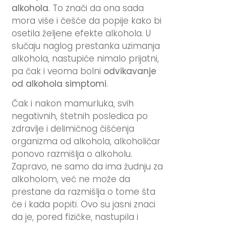
alkohola
. To znači da ona sada
mora više i češće da popije kako bi
osetila željene efekte alkohola. U
slučaju naglog prestanka uzimanja
alkohola, nastupiće nimalo prijatni,
pa čak i veoma bolni
odvikavanje
od alkohola simptomi
.
Čak i nakon mamurluka, svih
negativnih, štetnih posledica po
zdravlje i delimičnog čišćenja
organizma od alkohola, alkoholičar
ponovo razmišlja o alkoholu.
Zapravo, ne samo da ima žudnju za
alkoholom, već ne može da
prestane da razmišlja o tome šta
će i kada popiti. Ovo su jasni znaci
da je, pored fizičke, nastupila i