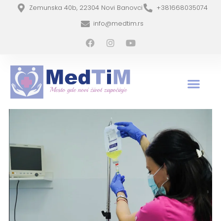
Zemunska 40b, 22304 Novi Banovci
+381668035074
info@medtim.rs