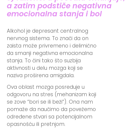
a zatim podstiče negativna
emocionalna stanja i bol
Alkohol je depresant centralnog
nervnog sistema. To znači da on
zaista može privremeno i delimično
da smanji negativna emocionalna
stanja. To čini tako što suzbija
aktivnosti u delu mozga koji se
naziva proširena amigdala.
Ova oblast mozga posreduje u
odgovoru na stres (mehanizam koji
se zove “bori se ili beži”). Ona nam
pomaže da naučimo da povežemo
određene stvari sa potencijalnom
opasnošću ili pretnjom.